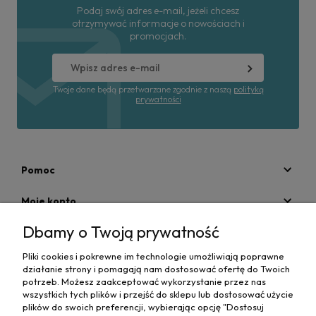
Podaj swój adres e-mail, jeżeli chcesz
otrzymywać informacje o nowościach i
promocjach.
Twoje dane będą przetwarzane zgodnie z naszą
polityką
prywatności
Pomoc
Moje konto
Dbamy o Twoją prywatność
Płatności i dostawa
Pliki cookies i pokrewne im technologie umożliwiają poprawne
Informacje
działanie strony i pomagają nam dostosować ofertę do Twoich
potrzeb. Możesz zaakceptować wykorzystanie przez nas
O nas
wszystkich tych plików i przejść do sklepu lub dostosować użycie
plików do swoich preferencji, wybierając opcję "Dostosuj