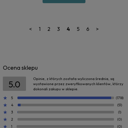
<
1
2
3
4
5
6
>
Ocena sklepu
Opinie, z których została wyliczona średnia, są
5.0
wystawione przez zweryfikowanych klientów, którzy
dokonali zakupu w sklepie.
5
(1718)
4
(51)
3
(1)
2
(0)
1
(0)