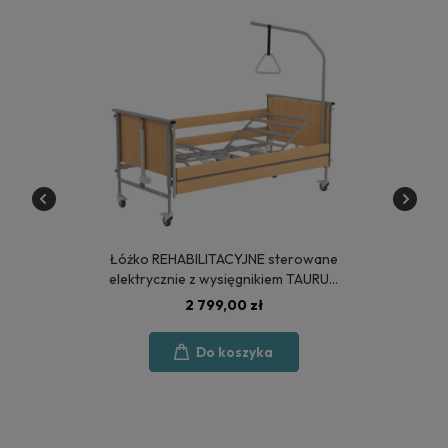
Łóżko REHABILITACYJNE sterowane
elektrycznie z wysięgnikiem TAURUS
2 - POLSKA PRODUKCJA
2 799,00 zł
Do koszyka