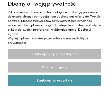
Dbamy o Twoją prywatność
Pliki cookies i pokrewne im technologie umożliwiają poprawne
Podkład chłonny JEDNORAZOWY
działanie strony i pomagają nam dostosować ofertę do Twoich
potrzeb. Możesz zaakceptować wykorzystanie przez nas
HIGIENICZNY safeLINE PAD [SAP] 90x60 - 150
wszystkich tych plików i przejść do sklepu lub dostosować użycie
plików do swoich preferencji, wybierając opcję "Dostosuj
szt. / Mercator
zgody".
147,00 zł
Więcej o plikach cookies przeczytasz w naszej Polityce
prywatności.
Do koszyka
Zaakceptuj tylko niezbędne
Dostosuj zgody
Zaakceptuj wszystkie
Podkłady CHŁONNE MEDIBED BASIC
jednorazowe PODKŁAD 40x60 cm