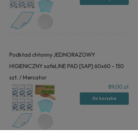
Podkład chłonny JEDNORAZOWY
HIGIENICZNY safeLINE PAD [SAP] 60x60 - 150
szt. / Mercator
89,00 zł
Do koszyka