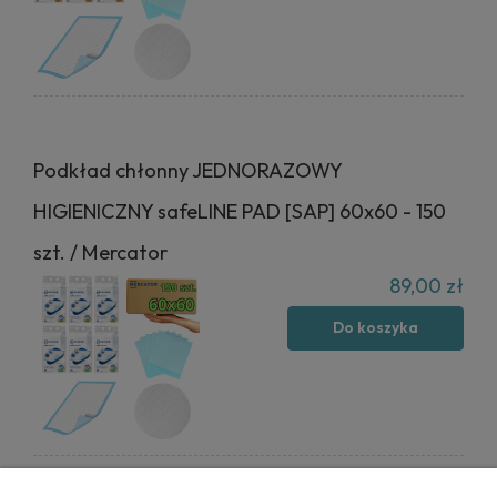
Podkład chłonny JEDNORAZOWY
HIGIENICZNY safeLINE PAD [SAP] 60x60 - 150
szt. / Mercator
89,00 zł
Do koszyka