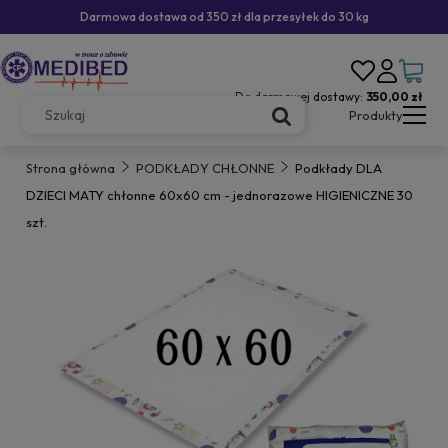
Darmowa dostawa od 350 zł dla przesyłek do 30 kg
Do darmowej dostawy:
350,00 zł
Produkty
Strona główna
PODKŁADY CHŁONNE
Podkłady DLA
DZIECI MATY chłonne 60x60 cm - jednorazowe HIGIENICZNE 30
szt.