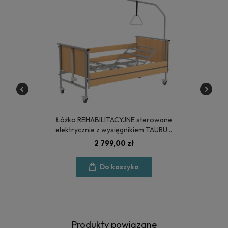
Łóżko REHABILITACYJNE sterowane
elektrycznie z wysięgnikiem TAURUS
2 - POLSKA PRODUKCJA
2 799,00 zł
Do koszyka
Produkty powiązane