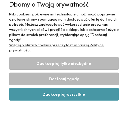
Dbamy o Twoją prywatność
Podkład chłonny JEDNORAZOWY
Pliki cookies i pokrewne im technologie umożliwiają poprawne
HIGIENICZNY safeLINE PAD [SAP] 90x60 - 150
działanie strony i pomagają nam dostosować ofertę do Twoich
potrzeb. Możesz zaakceptować wykorzystanie przez nas
szt. / Mercator
wszystkich tych plików i przejść do sklepu lub dostosować użycie
plików do swoich preferencji, wybierając opcję "Dostosuj
147,00 zł
zgody".
Więcej o plikach cookies przeczytasz w naszej Polityce
Do koszyka
prywatności.
Zaakceptuj tylko niezbędne
Dostosuj zgody
Zaakceptuj wszystkie
Podkłady CHŁONNE MEDIBED BASIC
jednorazowe PODKŁAD 40x60 cm
HIGIENICZNE, niejałowe [30 szt.] -