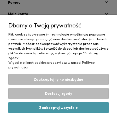
Pomoc
Moje konto
Dbamy o Twoją prywatność
Płatności i dostawa
Pliki cookies i pokrewne im technologie umożliwiają poprawne
Informacje
działanie strony i pomagają nam dostosować ofertę do Twoich
potrzeb. Możesz zaakceptować wykorzystanie przez nas
O nas
wszystkich tych plików i przejść do sklepu lub dostosować użycie
plików do swoich preferencji, wybierając opcję "Dostosuj
zgody".
Więcej o plikach cookies przeczytasz w naszej Polityce
prywatności.
Zaakceptuj tylko niezbędne
Projekt i wykonanie:
Ecommercy.pl
DANE DO PRZELEWU TRADYCYJNEGO
CP-MediBed
Dostosuj zgody
ul. Waryńskiego 36
43-516 ZABRZEG
Numer konta bankowego:
53 1090 1766 0000 0001 4664 1187
Zaakceptuj wszystkie
(Santander)