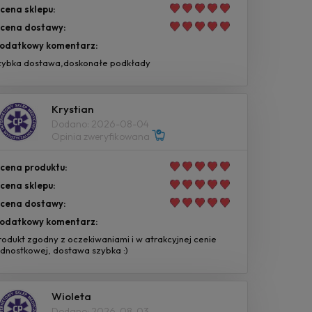
cena sklepu:
cena dostawy:
odatkowy komentarz:
zybka dostawa,doskonałe podkłady
Krystian
Dodano: 2026-08-04
Opinia zweryfikowana
cena produktu:
cena sklepu:
cena dostawy:
odatkowy komentarz:
rodukt zgodny z oczekiwaniami i w atrakcyjnej cenie
ednostkowej, dostawa szybka :)
Wioleta
Dodano: 2026-08-03