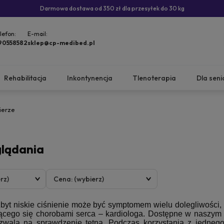
Darmowa dostawa od 350 zł dla przesyłek do 30 kg
lefon:
E-mail:
90558582
sklep@cp-medibed.pl
Rehabilitacja
Inkontynencja
Tlenoterapia
Dla seni
ierze
glądania
rz)
Cena: (wybierz)
zbyt niskie ciśnienie może być symptomem wielu dolegliwości,
jącego się chorobami serca – kardiologa. Dostępne w naszym s
ozwala na sprawdzenie tętna. Podczas korzystania z jedne