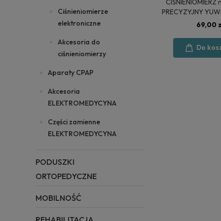
CIŚNIENIOMIERZ 
Ciśnieniomierze
PRECYZYJNY YUW
elektroniczne
69,00 z
Akcesoria do
Do kos
ciśnieniomierzy
Aparaty CPAP
Akcesoria
ELEKTROMEDYCYNA
Części zamienne
ELEKTROMEDYCYNA
PODUSZKI
ORTOPEDYCZNE
MOBILNOŚĆ
REHABILITACJA