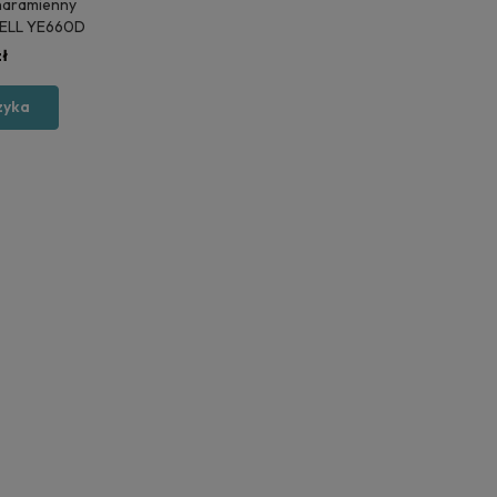
naramienny
ELL YE660D
ł
zyka