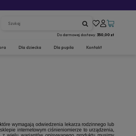
Do darmowej dostawy:
350,00 zł
ora
Dla dziecka
Dla pupila
Kontakt
 które wymagają odwiedzenia lekarza rodzinnego lub
klepie internetowym ciśnieniomierze to urządzenia,
go z wielu wariantów opisywanego produktu musimy