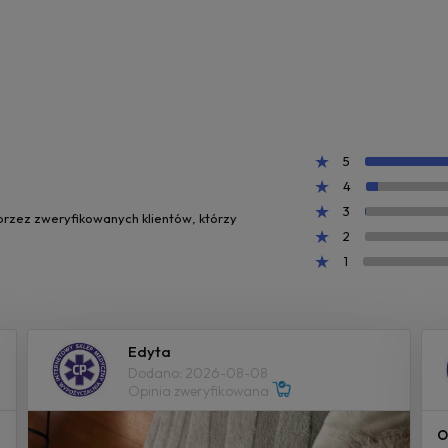
5
4
3
 przez zweryfikowanych klientów, którzy
2
1
Edyta
Dodano: 2026-08-08
Opinia zweryfikowana
O