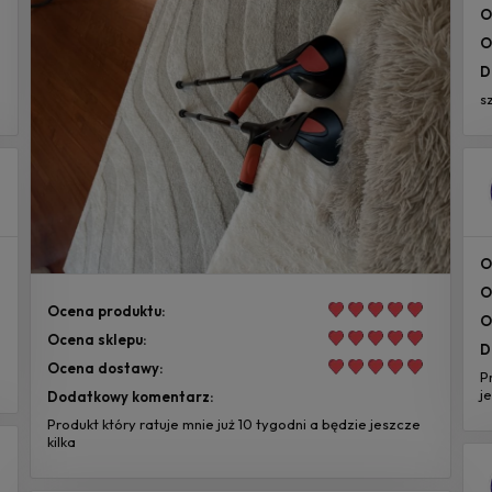
O
O
D
s
O
O
Ocena produktu:
O
Ocena sklepu:
D
Ocena dostawy:
P
j
Dodatkowy komentarz:
Produkt który ratuje mnie już 10 tygodni a będzie jeszcze
kilka