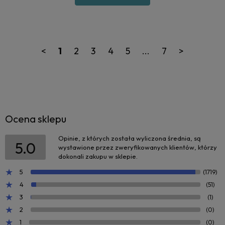
<
1
2
3
4
5
...
7
>
Ocena sklepu
Opinie, z których została wyliczona średnia, są
5.0
wystawione przez zweryfikowanych klientów, którzy
dokonali zakupu w sklepie.
5
(1719)
4
(51)
3
(1)
2
(0)
1
(0)