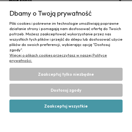
Moje konto
Dbamy o Twoją prywatność
Płatności i dostawa
Pliki cookies i pokrewne im technologie umożliwiają poprawne
Informacje
działanie strony i pomagają nam dostosować ofertę do Twoich
potrzeb. Możesz zaakceptować wykorzystanie przez nas
O nas
wszystkich tych plików i przejść do sklepu lub dostosować użycie
plików do swoich preferencji, wybierając opcję "Dostosuj
zgody".
Więcej o plikach cookies przeczytasz w naszej Polityce
prywatności.
Zaakceptuj tylko niezbędne
Projekt i wykonanie:
Ecommercy.pl
DANE DO PRZELEWU TRADYCYJNEGO
CP-MediBed
Dostosuj zgody
ul. Waryńskiego 36
43-516 ZABRZEG
Numer konta bankowego:
53 1090 1766 0000 0001 4664 1187
Zaakceptuj wszystkie
(Santander)
Pokaż pełną wersję strony