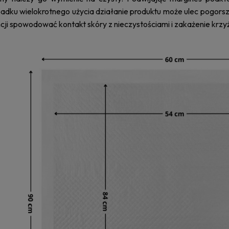
dku wielokrotnego użycia działanie produktu może ulec pogorsze
ji spowodować kontakt skóry z nieczystościami i zakażenie krz