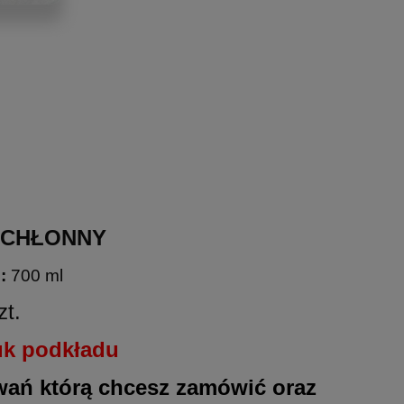
/CHŁONNY
:
700 ml
zt.
uk podkładu
wań którą chcesz zamówić oraz