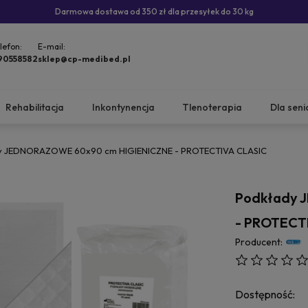
Darmowa dostawa od 350 zł dla przesyłek do 30 kg
lefon:
E-mail:
90558582
sklep@cp-medibed.pl
Rehabilitacja
Inkontynencja
Tlenoterapia
Dla seni
y JEDNORAZOWE 60x90 cm HIGIENICZNE - PROTECTIVA CLASIC
Podkłady 
- PROTECT
Producent:
Dostępność: