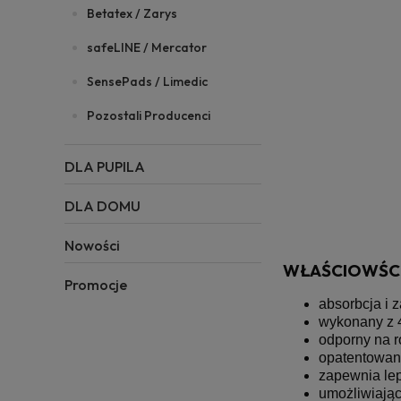
Betatex / Zarys
safeLINE / Mercator
SensePads / Limedic
Pozostali Producenci
DLA PUPILA
DLA DOMU
Nowości
WŁAŚCIOWŚCI
Promocje
absorbcja i 
wykonany z 
odporny na 
opatentowan
zapewnia le
umożliwiając