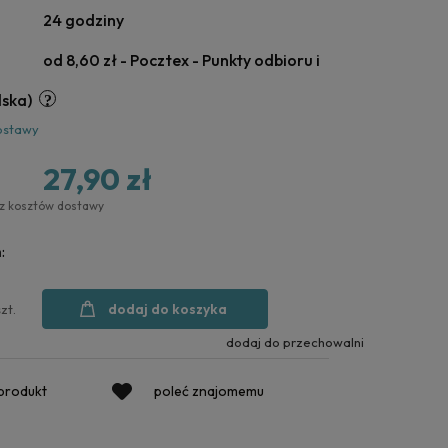
24 godziny
od 8,60 zł
- Pocztex - Punkty odbioru i
lska)
ostawy
27,90 zł
ez kosztów dostawy
:
dodaj do koszyka
szt.
dodaj do przechowalni
 produkt
poleć znajomemu