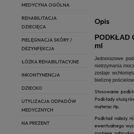
MEDYCYNA OGÓLNA
REHABILITACJA
Opis
DZIECIĘCA
PODKŁAD C
PIELĘGNACJA SKÓRY /
ml
DEZYNFEKCJA
Jednorazowe podk
ŁÓŻKA REHABILITACYJNE
nietrzymania mocz
zostaje wchłonię
INKONTYNENCJA
bieliznę pościelową
DZIECKO
Stosowanie podkł
Podkłady służą rów
UTYLIZACJA ODPADÓW
materac itp.
MEDYCZNYCH
Podkład należy ró
NA PREZENT
ewentualnego wyci
zostanie zabrudz