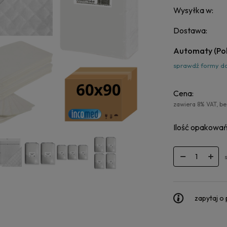
Wysyłka w:
Dostawa:
Automaty
(Po
sprawdź formy d
Cena:
zawiera 8% VAT, b
Ilość opakowań
zapytaj o