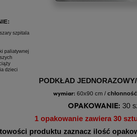
IE:
szary szpitala
ki paliatywnej
rszych
ciąży
ia dzieci
PODKŁAD JEDNORAZOWY
wymiar:
60x90 cm /
chłonność
OPAKOWANIE:
30 s
1 opakowanie zawiera 30 szt
towości produktu zaznacz ilość opako