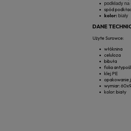
podkłady na 
spód podkład
kolor:
biały
DANE TECHNI
Użyte Surowce:
włóknina
celuloza
bibuła
folia antypo
klej PE
opakowanie j
wymiar: 60x
kolor: biały