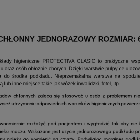
HŁONNY JEDNORAZOWY ROZMIAR: 60 
łady higieniczne PROTECTIVA CLASIC to praktyczne wspar
u oraz osób obłożnie chorych. Dzięki warstwie pulpy celulozo
ta do środka podkładu. Nieprzemakalna warstwa na spodzie
 lub inne miejsce takie jak wózek inwalidzki, fotel, itp.
adów chłonnych zaleca się stosować u osób z problemem niet
nież utrzymaniu odpowiednich warunków higienicznych powierzchn
wnomiernie rozłożyć pod pacjentem i wygładzić tak aby nie 
eku moczu. Wskazane jest użycie jednorazowego podkładu przy 
ony należy go wymienić na czysty. Podwijając margines podk