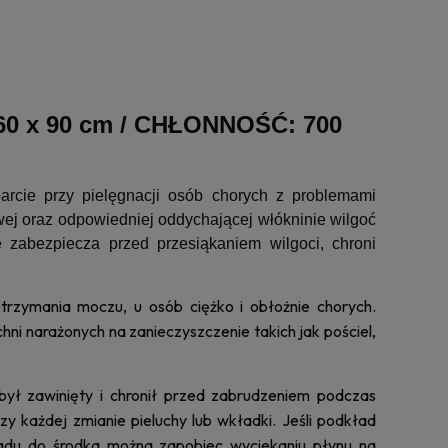
x 90 cm / CHŁONNOŚĆ: 700
cie przy pielęgnacji osób chorych z problemami
wej oraz odpowiedniej oddychającej włókninie wilgoć
 zabezpiecza przed przesiąkaniem wilgoci, chroni
rzymania moczu, u osób ciężko i obłożnie chorych.
i narażonych na zanieczyszczenie takich jak pościel,
był zawinięty i chronił przed zabrudzeniem podczas
każdej zmianie pieluchy lub wkładki. Jeśli podkład
ładu do środka można zapobiec wyciekaniu płynu na