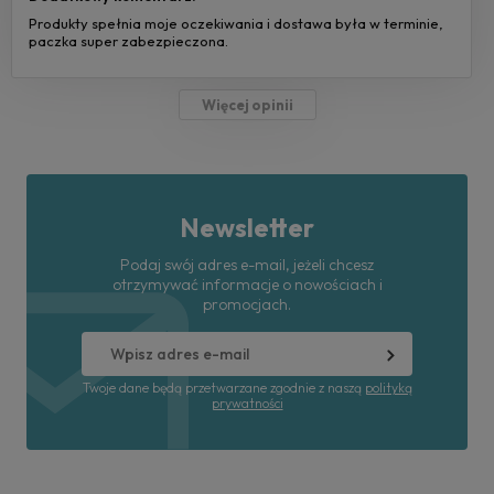
Produkty spełnia moje oczekiwania i dostawa była w terminie,
paczka super zabezpieczona.
Więcej opinii
Newsletter
Podaj swój adres e-mail, jeżeli chcesz
otrzymywać informacje o nowościach i
promocjach.
Twoje dane będą przetwarzane zgodnie z naszą
polityką
prywatności