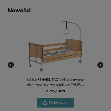
Nowości
Łóżko REHABILITACYJNE sterowane
elektrycznie z wysięgnikiem TAURUS
2 - POLSKA PRODUKCJA
2 799,00 zł
Do koszyka