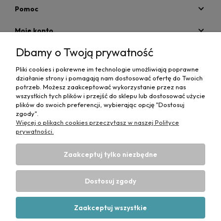
Pomoc
Moje konto
Dbamy o Twoją prywatność
Płatności i dostawa
Pliki cookies i pokrewne im technologie umożliwiają poprawne
Informacje
działanie strony i pomagają nam dostosować ofertę do Twoich
potrzeb. Możesz zaakceptować wykorzystanie przez nas
O nas
wszystkich tych plików i przejść do sklepu lub dostosować użycie
plików do swoich preferencji, wybierając opcję "Dostosuj
zgody".
Więcej o plikach cookies przeczytasz w naszej Polityce
prywatności.
Zaakceptuj tylko niezbędne
Projekt i wykonanie:
Ecommercy.pl
DANE DO PRZELEWU TRADYCYJNEGO
CP-MediBed
Dostosuj zgody
ul. Waryńskiego 36
43-516 ZABRZEG
Numer konta bankowego:
53 1090 1766 0000 0001 4664 1187
Zaakceptuj wszystkie
(Santander)