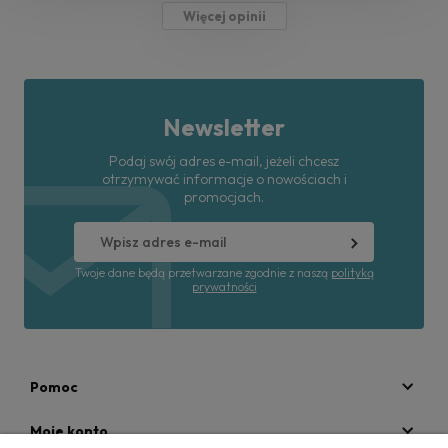
Więcej opinii
Newsletter
Podaj swój adres e-mail, jeżeli chcesz
otrzymywać informacje o nowościach i
promocjach.
Twoje dane będą przetwarzane zgodnie z naszą
polityką
prywatności
Pomoc
Moje konto