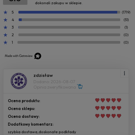
dokonali zakupu w sklepie.
5
(1719)
4
(51)
3
(1)
2
(0)
1
(0)
zdzisław
Dodano: 2026-08-07
Opinia zweryfikowana
Ocena produktu:
Ocena sklepu:
Ocena dostawy:
Dodatkowy komentarz:
szybka dostawa,doskonałe podkłady