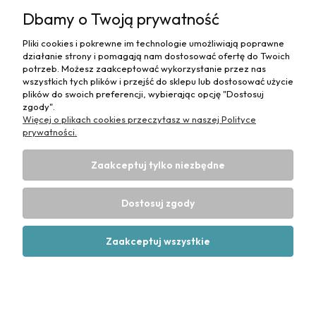
Dbamy o Twoją prywatność
Płatności i dostawa
Pliki cookies i pokrewne im technologie umożliwiają poprawne
Informacje
działanie strony i pomagają nam dostosować ofertę do Twoich
potrzeb. Możesz zaakceptować wykorzystanie przez nas
O nas
wszystkich tych plików i przejść do sklepu lub dostosować użycie
plików do swoich preferencji, wybierając opcję "Dostosuj
zgody".
Więcej o plikach cookies przeczytasz w naszej Polityce
prywatności.
Zaakceptuj tylko niezbędne
Projekt i wykonanie:
Ecommercy.pl
DANE DO PRZELEWU TRADYCYJNEGO
CP-MediBed
Dostosuj zgody
ul. Waryńskiego 36
43-516 ZABRZEG
Numer konta bankowego:
53 1090 1766 0000 0001 4664 1187
Zaakceptuj wszystkie
(Santander)
Pokaż pełną wersję strony
Sklep internetowy Shoper Premium