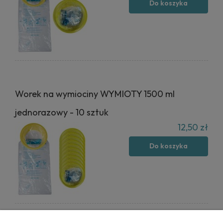
Do koszyka
Worek na wymiociny WYMIOTY 1500 ml
jednorazowy - 10 sztuk
12,50 zł
Do koszyka