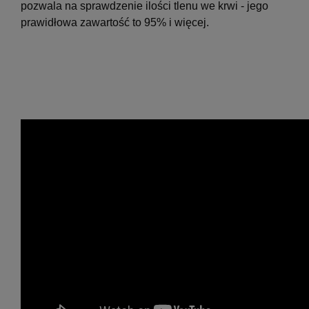
pozwala na sprawdzenie ilości tlenu we krwi - jego
prawidłowa zawartość to 95% i więcej.