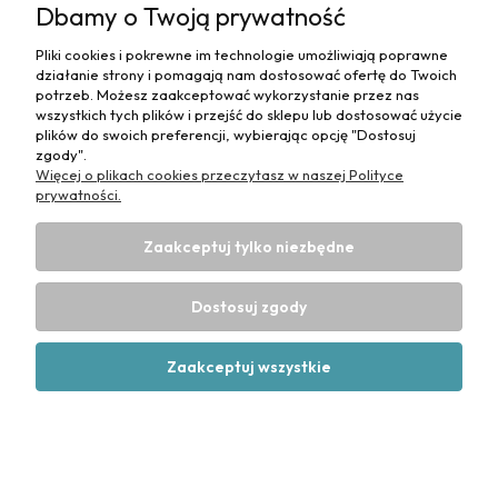
Dbamy o Twoją prywatność
Maska tlenowa z drenem do koncentratora
Pliki cookies i pokrewne im technologie umożliwiają poprawne
tlenu z nebulizatorem rozmiar XL INHALACJA
działanie strony i pomagają nam dostosować ofertę do Twoich
potrzeb. Możesz zaakceptować wykorzystanie przez nas
4,50 zł
wszystkich tych plików i przejść do sklepu lub dostosować użycie
plików do swoich preferencji, wybierając opcję "Dostosuj
Do koszyka
zgody".
Więcej o plikach cookies przeczytasz w naszej Polityce
prywatności.
Zaakceptuj tylko niezbędne
Dostosuj zgody
WIESZAKI DO WORKÓW NA MOCZ
Zaakceptuj wszystkie
1,45 zł
Do koszyka