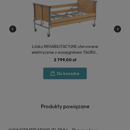
Łóżko REHABILITACYJNE sterowane
elektrycznie z wysięgnikiem TAURUS
2 - POLSKA PRODUKCJA
2 799,00 zł
Do koszyka
Produkty powiązane