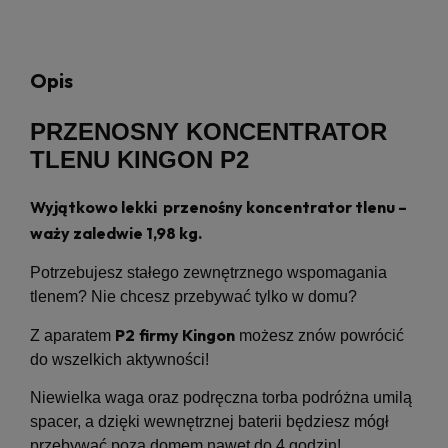
Opis
PRZENOSNY KONCENTRATOR
TLENU KINGON P2
Wyjątkowo lekki przenośny koncentrator tlenu –
waży zaledwie 1,98 kg.
Potrzebujesz stałego zewnętrznego wspomagania
tlenem? Nie chcesz przebywać tylko w domu?
P2
firmy Kingon
Z aparatem
możesz znów powrócić
do wszelkich aktywności!
Niewielka waga oraz podręczna torba podróżna umilą
spacer, a dzięki wewnętrznej baterii będziesz mógł
przebywać poza domem nawet do 4 godzin!