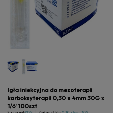
Igła iniekcyjna do mezoterapii
karboksyterapii 0,30 x 4mm 30G x
1/6' 100szt
Producent:
KDM
Kod produktu:
0,30 x 4mm 30G