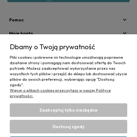
Pomoc
Moje konto
Dbamy o Twoją prywatność
Płatności i dostawa
Pliki cookies i pokrewne im technologie umożliwiają poprawne
Informacje
działanie strony i pomagają nam dostosować ofertę do Twoich
potrzeb. Możesz zaakceptować wykorzystanie przez nas
O nas
wszystkich tych plików i przejść do sklepu lub dostosować użycie
plików do swoich preferencji, wybierając opcję "Dostosuj
zgody".
Więcej o plikach cookies przeczytasz w naszej Polityce
prywatności.
Zaakceptuj tylko niezbędne
Projekt i wykonanie:
Ecommercy.pl
DANE DO PRZELEWU TRADYCYJNEGO
CP-MediBed
Dostosuj zgody
ul. Waryńskiego 36
43-516 ZABRZEG