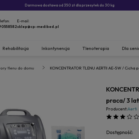
Darmowa dostawa od 350 zł dla przesyłek do 30 kg
lefon:
E-mail:
90558582
sklep@cp-medibed.pl
Rehabilitacja
Inkontynencja
Tlenoterapia
Dla seni
ory tlenu do domu
KONCENTRATOR TLENU AERTII AE-5W / Cicha prac
KONCENTRA
praca/ 3 la
Producent:
Aerti
Dostępność: