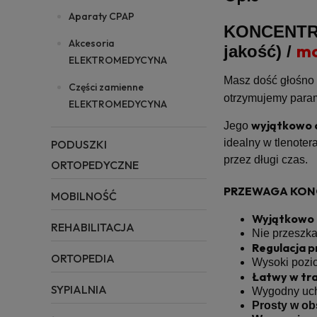
Aparaty CPAP
KONCENTRA
Akcesoria
mo
jakość) /
ELEKTROMEDYCYNA
Masz dość głośno p
Części zamienne
otrzymujemy param
ELEKTROMEDYCYNA
wyjątkowo 
Jego
idealny w tlenoter
PODUSZKI
przez długi czas.
ORTOPEDYCZNE
PRZEWAGA KONC
MOBILNOŚĆ
Wyjątkowo 
REHABILITACJA
Nie przeszka
Regulacja p
ORTOPEDIA
Wysoki pozio
Łatwy w tr
SYPIALNIA
Wygodny uchw
Prosty w ob