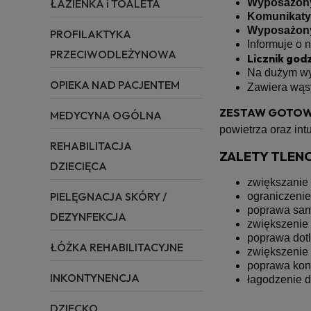
Wyposażony 
ŁAZIENKA i TOALETA
Komunikaty 
Wyposażony 
PROFILAKTYKA
Informuje o 
PRZECIWODLEŻYNOWA
Licznik god
Na dużym wyś
OPIEKA NAD PACJENTEM
Zawiera wąs
ZESTAW GOTOWY
MEDYCYNA OGÓLNA
powietrza oraz int
REHABILITACJA
ZALETY TLENO
DZIECIĘCA
zwiększanie 
PIELĘGNACJA SKÓRY /
ograniczeni
poprawa sa
DEZYNFEKCJA
zwiększenie 
poprawa dot
ŁÓŻKA REHABILITACYJNE
zwiększenie
poprawa konc
INKONTYNENCJA
łagodzenie d
DZIECKO