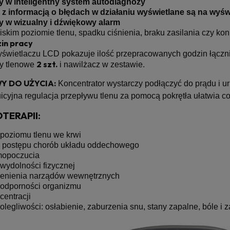
w inteligentny system autodiagnozy
z informacją o błędach w działaniu wyświetlane są na wyś
w wizualny i dźwiękowy alarm
niskim poziomie tlenu, spadku ciśnienia, braku zasilania czy 
zin pracy
wietlaczu LCD pokazuje ilość przepracowanych godzin łącznie
2 szt.
y tlenowe
i nawilżacz w zestawie.
 DO UŻYCIA:
Koncentrator wystarczy podłączyć do prądu i uru
uicyjna regulacja przepływu tlenu za pomocą pokrętła ułatwia c
TERAPII:
poziomu tlenu we krwi
e postępu chorób układu oddechowego
mopoczucia
wydolności fizycznej
lenienia narządów wewnętrznych
 odporności organizmu
entracji
olegliwości: osłabienie, zaburzenia snu, stany zapalne, bóle i 