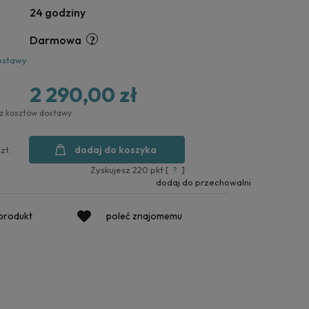
24 godziny
Darmowa
ostawy
2 290,00 zł
ez kosztów dostawy
dodaj do koszyka
szt.
Zyskujesz
220
pkt [
?
]
dodaj do przechowalni
 produkt
poleć znajomemu