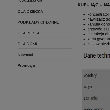
INWALIDZKIE
KUPUJĄC U N
DLA DZIECKA
koncentrator
nawilżacz do
PODKŁADY CHŁONNE
kaniula dono
przewód zasi
DLA PUPILA
instrukcja o
karta gwaran
DLA DOMU
zestaw niezb
Nowości
Promocje