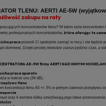
TOR TLENU: AERTI AE-5W (wyjątkowo
żliwość zakupu na raty
racujących koncentratorów tlenu? W takim razie koncentrator A
które oferując te same 
etry profesjonalnych koncentratorów,
cicha praca
pozwoli Ci spokojnie zasnąć w nocy i nie będzie p
apii domowej. Dzięki prostej obsłudze zaoszczędzisz czas, a sol
ENTRATORA AE-5W firmy AERTI NAD INNYMI MODELAMI
cicha praca aparatu
dza w trakcie snu (36 dB).
rzepływu tlenu
m koncentracji tlenu 93 +/- 3% w pełnym zakresie przepływu od 0
ansporcie
yt oraz 4 zwrotne kółka umożliwiają jego łatwe przenoszenie
słudze