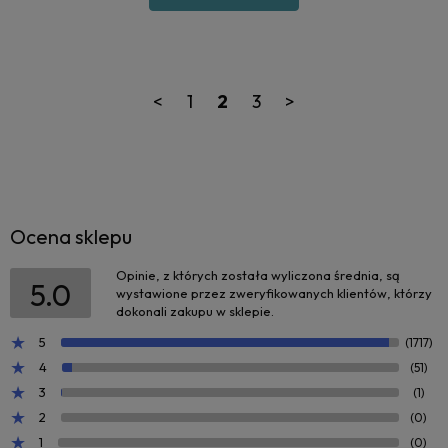
<
1
2
3
>
Ocena sklepu
Opinie, z których została wyliczona średnia, są
5.0
wystawione przez zweryfikowanych klientów, którzy
dokonali zakupu w sklepie.
5
(1717)
4
(51)
3
(1)
2
(0)
1
(0)