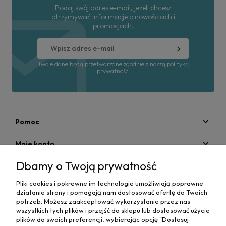
Podaj swój adres e-mail, jeżeli chcesz
otrzymywać informacje o nowościach i
promocjach.
Twoje dane będą przetwarzane zgodnie z naszą
polityką
prywatności
Pomoc
Moje konto
Dbamy o Twoją prywatność
Płatności i dostawa
Pliki cookies i pokrewne im technologie umożliwiają poprawne
Informacje
działanie strony i pomagają nam dostosować ofertę do Twoich
potrzeb. Możesz zaakceptować wykorzystanie przez nas
O nas
wszystkich tych plików i przejść do sklepu lub dostosować użycie
plików do swoich preferencji, wybierając opcję "Dostosuj