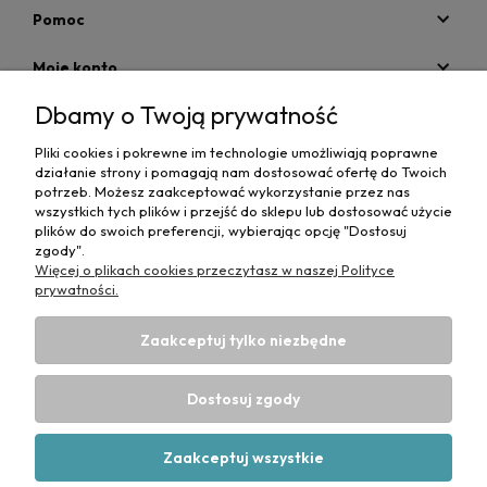
Pomoc
Moje konto
Dbamy o Twoją prywatność
Płatności i dostawa
Pliki cookies i pokrewne im technologie umożliwiają poprawne
Informacje
działanie strony i pomagają nam dostosować ofertę do Twoich
potrzeb. Możesz zaakceptować wykorzystanie przez nas
O nas
wszystkich tych plików i przejść do sklepu lub dostosować użycie
plików do swoich preferencji, wybierając opcję "Dostosuj
zgody".
Więcej o plikach cookies przeczytasz w naszej Polityce
prywatności.
Zaakceptuj tylko niezbędne
Projekt i wykonanie:
Ecommercy.pl
DANE DO PRZELEWU TRADYCYJNEGO
CP-MediBed
Dostosuj zgody
ul. Waryńskiego 36
43-516 ZABRZEG
Numer konta bankowego:
53 1090 1766 0000 0001 4664 1187
Zaakceptuj wszystkie
(Santander)