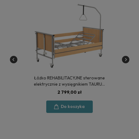
Łóżko REHABILITACYJNE sterowane
elektrycznie z wysięgnikiem TAURUS
2 - POLSKA PRODUKCJA
2 799,00 zł
Do koszyka