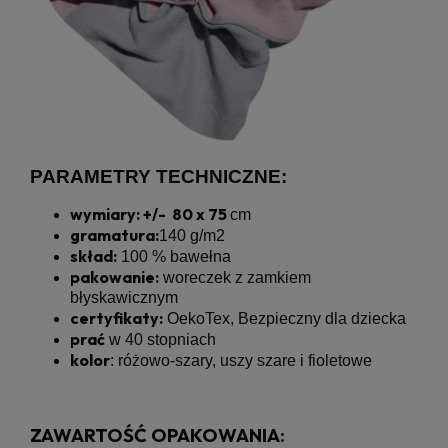
PARAMETRY TECHNICZNE:
wymiary: +/- 80 x 75
cm
gramatura:
140 g/m2
skład:
100 % bawełna
pakowanie:
woreczek z zamkiem
błyskawicznym
certyfikaty:
OekoTex, Bezpieczny dla dziecka
prać
w 40 stopniach
kolor
: różowo-szary, uszy szare i fioletowe
ZAWARTOŚĆ OPAKOWANIA: