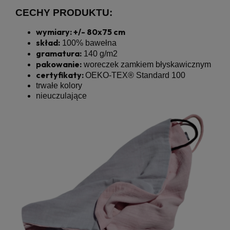
CECHY PRODUKTU:
wymiary: +/- 80x75 cm
skład:
100% bawełna
gramatura:
140 g/m2
pakowanie:
woreczek zamkiem błyskawicznym
certyfikaty:
OEKO-TEX® Standard 100
trwałe kolory
nieuczulające