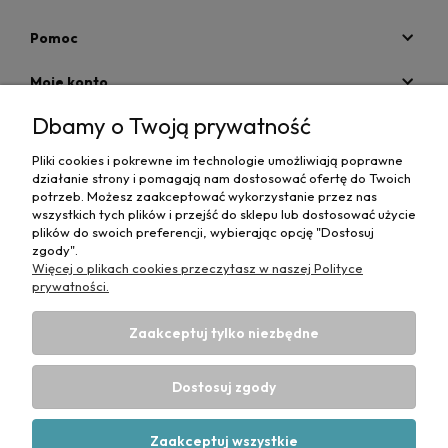
Pomoc
Moje konto
Dbamy o Twoją prywatność
Płatności i dostawa
Pliki cookies i pokrewne im technologie umożliwiają poprawne
Informacje
działanie strony i pomagają nam dostosować ofertę do Twoich
potrzeb. Możesz zaakceptować wykorzystanie przez nas
O nas
wszystkich tych plików i przejść do sklepu lub dostosować użycie
plików do swoich preferencji, wybierając opcję "Dostosuj
zgody".
Więcej o plikach cookies przeczytasz w naszej Polityce
prywatności.
Zaakceptuj tylko niezbędne
Projekt i wykonanie:
Ecommercy.pl
DANE DO PRZELEWU TRADYCYJNEGO
CP-MediBed
Dostosuj zgody
ul. Waryńskiego 36
43-516 ZABRZEG
Numer konta bankowego:
53 1090 1766 0000 0001 4664 1187
Zaakceptuj wszystkie