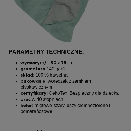
PARAMETRY TECHNICZNE:
wymiary: +/- 80 x 75
cm
gramatura:
140 g/m2
skład:
100 % bawełna
pakowanie:
woreczek z zamkiem
błyskawicznym
certyfikaty:
OekoTex, Bezpieczny dla dziecka
prać
w 40 stopniach
kolor
: miętowo-szary, uszy ciemnozielone i
pomarańczowe