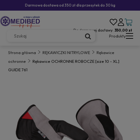
Darmowa dostawa od 350 zł dla przesyłek do 30 kg
Do darmowej dostawy:
350,00 zł
Produkty
Strona główna
RĘKAWICZKI NITRYLOWE
Rękawice
ochronne
Rękawice OCHRONNE ROBOCZE [size 10 - XL]
GUIDE 761