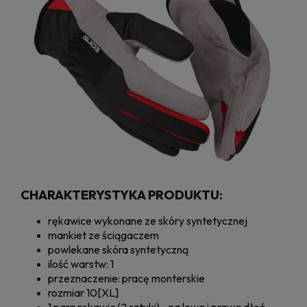
CHARAKTERYSTYKA PRODUKTU:
rękawice wykonane ze skóry syntetycznej
mankiet ze ściągaczem
powlekane skóra syntetyczną
ilość warstw: 1
przeznaczenie: pracę monterskie
rozmiar 10[XL]
1 para rękawic (2 sztuki) - na lewą i prawą dłoń