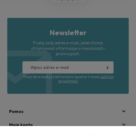
Newsletter
Podaj swój adres e-mail, jeżeli chcesz
otrzymywać informacje o nowościach i
promocjach.
Twoje dane będą przetwarzane zgodnie z naszą
polityką
prywatności
Pomoc
Moje konto