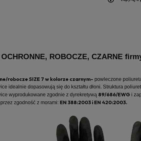
OCHRONNE, ROBOCZE, CZARNE firmy T
ne/robocze SIZE 7 w kolorze czarnym-
powleczone poliuret
ce idealnie dopasowują się do kształtu dłoni. Struktura poliu
89/686/EWG
ice wyprodukowane zgodnie z dyrekretywą
i za
EN 388:2003 i EN 420:2003.
przez zgodność z morami: