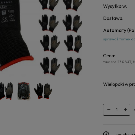
Wysyłka w:
Dostawa:
Automaty
(Po
sprawdź formy d
Cena:
zawiera 23% VAT, 
Wielopaki w pro
zapytaj o