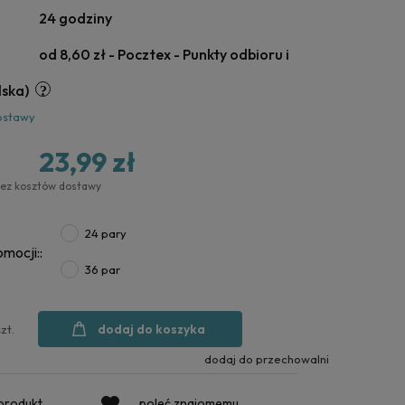
24 godziny
od 8,60 zł
- Pocztex - Punkty odbioru i
lska)
ostawy
23,99 zł
bez kosztów dostawy
24 pary
mocji::
36 par
dodaj do koszyka
szt.
dodaj do przechowalni
 produkt
poleć znajomemu