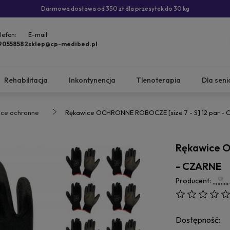
Darmowa dostawa od 350 zł dla przesyłek do 30 kg
lefon:
E-mail:
90558582
sklep@cp-medibed.pl
Rehabilitacja
Inkontynencja
Tlenoterapia
Dla seni
ice ochronne
Rękawice OCHRONNE ROBOCZE [size 7 - S] 12 par -
Rękawice O
- CZARNE
Producent:
Dostępność: