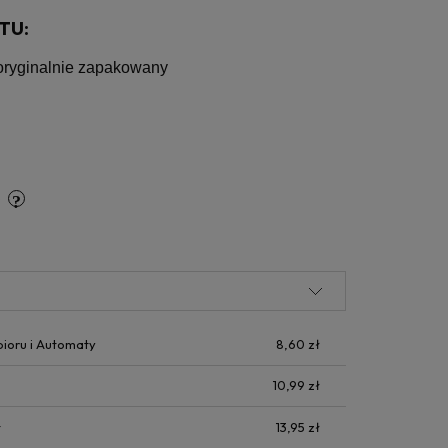
TU:
 oryginalnie zapakowany
y
bioru i Automaty
8,60 zł
10,99 zł
t
13,95 zł