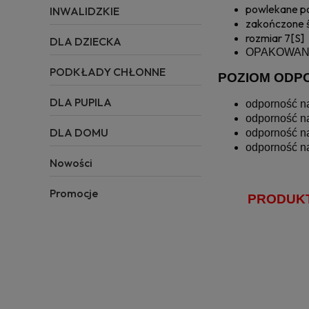
powlekane p
INWALIDZKIE
zakończone 
rozmiar 7[S]
DLA DZIECKA
OPAKOWANIE
PODKŁADY CHŁONNE
POZIOM ODP
DLA PUPILA
odporność na
odporność na
DLA DOMU
odporność na
odporność na
Nowości
Promocje
PRODUKT 