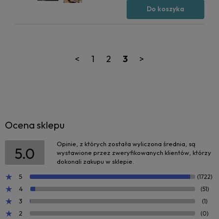
Do koszyka
<
1
2
3
>
Ocena sklepu
Opinie, z których została wyliczona średnia, są
5.0
wystawione przez zweryfikowanych klientów, którzy
dokonali zakupu w sklepie.
5
(1722)
4
(51)
3
(1)
2
(0)