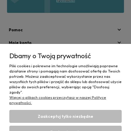
prywatności
Pomoc
Moje konto
Dbamy o Twoją prywatność
Płatności i dostawa
Pliki cookies i pokrewne im technologie umożliwiają poprawne
Informacje
działanie strony i pomagają nam dostosować ofertę do Twoich
potrzeb. Możesz zaakceptować wykorzystanie przez nas
O nas
wszystkich tych plików i przejść do sklepu lub dostosować użycie
plików do swoich preferencji, wybierając opcję "Dostosuj
zgody".
Więcej o plikach cookies przeczytasz w naszej Polityce
prywatności.
Zaakceptuj tylko niezbędne
Projekt i wykonanie:
Ecommercy.pl
DANE DO PRZELEWU TRADYCYJNEGO
CP-MediBed