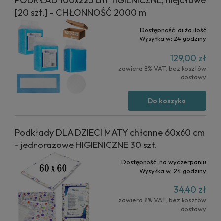
PODKŁAD 100x225 cm HIGIENICZNE, niejałowe
[20 szt.] - CHŁONNOŚĆ 2000 ml
Dostępność:
duża ilość
Wysyłka w:
24 godziny
129,00 zł
zawiera 8% VAT, bez kosztów
dostawy
Do koszyka
Podkłady DLA DZIECI MATY chłonne 60x60 cm
- jednorazowe HIGIENICZNE 30 szt.
Dostępność:
na wyczerpaniu
Wysyłka w:
24 godziny
34,40 zł
zawiera 8% VAT, bez kosztów
dostawy