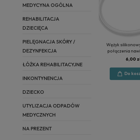
MEDYCYNA OGÓLNA
REHABILITACJA
DZIECIĘCA
PIELĘGNACJA SKÓRY /
Wężyk silikonow
DEZYNFEKCJA
połączenia nawi
koncentrator
6,00 z
ŁÓŻKA REHABILITACYJNE
Do kos
INKONTYNENCJA
DZIECKO
UTYLIZACJA ODPADÓW
MEDYCZNYCH
NA PREZENT