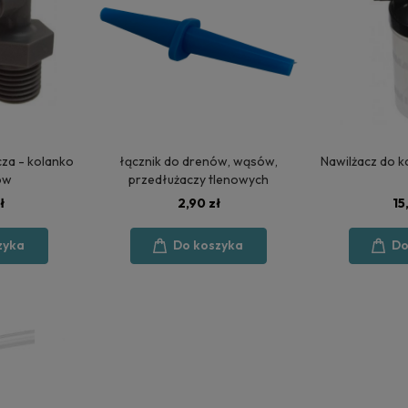
cza - kolanko
łącznik do drenów, wąsów,
Nawilżacz do k
ów
przedłużaczy tlenowych
ł
2,90 zł
15
zyka
Do koszyka
Do