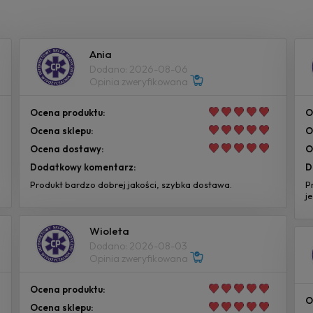
Ania
Dodano: 2026-08-06
Opinia zweryfikowana
Ocena produktu:
O
Ocena sklepu:
O
Ocena dostawy:
O
Dodatkowy komentarz:
D
Produkt bardzo dobrej jakości, szybka dostawa.
P
j
Wioleta
Dodano: 2026-08-03
Opinia zweryfikowana
Ocena produktu:
O
Ocena sklepu: