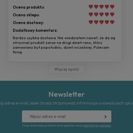
Ocena produktu:
Ocena sklepu:
Ocena dostawy:
Dodatkowy komentarz:
Bardzo szybka dostawa. Nie wiedziałem nawet, że da się
otrzymać produkt zaraz na drugi dzień rano, który
zamawiany był popołudniu, dzień wcześniej. Polecam
firmę.
Więcej opinii
Newsletter
ój adres e-mail, jeżeli chcesz otrzymywać informacje o nowościach i pr
Twoje dane będą przetwarzane zgodnie z naszą
polityką prywatności