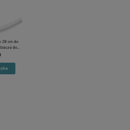
y 28 cm do
lżacza do
a tlenu
ł
zyka