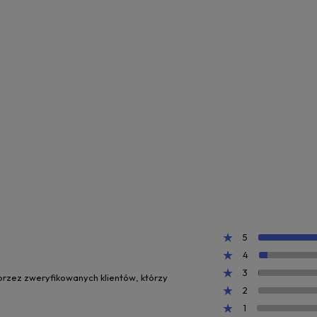
5
4
3
 przez zweryfikowanych klientów, którzy
2
1