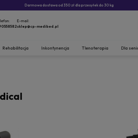
Darmowa dostawa od 350 zł dla przesyłek do 30 kg
lefon:
E-mail:
90558582
sklep@cp-medibed.pl
Rehabilitacja
Inkontynencja
Tlenoterapia
Dla seni
dical