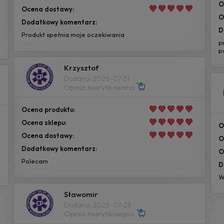
O
Ocena dostawy:
O
Dodatkowy komentarz:
D
Produkt spełnia moje oczekiwania
p
p
Krzysztof
Dodano: 2026-07-31
Opinia zweryfikowana
Ocena produktu:
Ocena sklepu:
O
Ocena dostawy:
O
Dodatkowy komentarz:
O
Polecam
D
W
Sławomir
Dodano: 2026-07-28
Opinia zweryfikowana