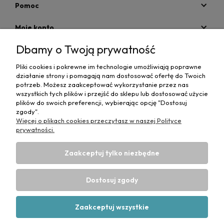
Pomoc
Moje konto
Dbamy o Twoją prywatność
Płatności i dostawa
Pliki cookies i pokrewne im technologie umożliwiają poprawne
Informacje
działanie strony i pomagają nam dostosować ofertę do Twoich
potrzeb. Możesz zaakceptować wykorzystanie przez nas
O nas
wszystkich tych plików i przejść do sklepu lub dostosować użycie
plików do swoich preferencji, wybierając opcję "Dostosuj
zgody".
Więcej o plikach cookies przeczytasz w naszej Polityce
prywatności.
Zaakceptuj tylko niezbędne
Projekt i wykonanie:
Ecommercy.pl
DANE DO PRZELEWU TRADYCYJNEGO
CP-MediBed
Dostosuj zgody
ul. Waryńskiego 36
43-516 ZABRZEG
Numer konta bankowego:
53 1090 1766 0000 0001 4664 1187
Zaakceptuj wszystkie
(Santander)