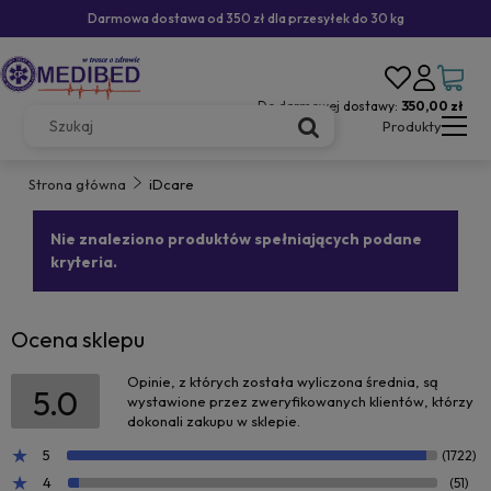
Darmowa dostawa od 350 zł dla przesyłek do 30 kg
Do darmowej dostawy:
350,00 zł
Produkty
Strona główna
iDcare
Nie znaleziono produktów spełniających podane
kryteria.
Ocena sklepu
Opinie, z których została wyliczona średnia, są
5.0
wystawione przez zweryfikowanych klientów, którzy
dokonali zakupu w sklepie.
5
(1722)
4
(51)