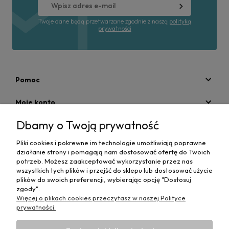
Twoje dane będą przetwarzane zgodnie z naszą
polityką
prywatności
Pomoc
Moje konto
Dbamy o Twoją prywatność
Płatności i dostawa
Pliki cookies i pokrewne im technologie umożliwiają poprawne
Informacje
działanie strony i pomagają nam dostosować ofertę do Twoich
potrzeb. Możesz zaakceptować wykorzystanie przez nas
O nas
wszystkich tych plików i przejść do sklepu lub dostosować użycie
plików do swoich preferencji, wybierając opcję "Dostosuj
zgody".
Więcej o plikach cookies przeczytasz w naszej Polityce
prywatności.