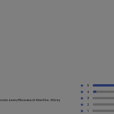
5
4
3
 przez zweryfikowanych klientów, którzy
2
1