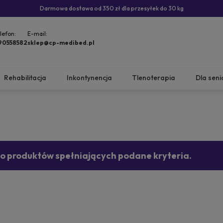
Darmowa dostawa od 350 zł dla przesyłek do 30 kg
lefon:
E-mail:
90558582
sklep@cp-medibed.pl
Rehabilitacja
Inkontynencja
Tlenoterapia
Dla seni
no produktów spełniających podane kryteria.