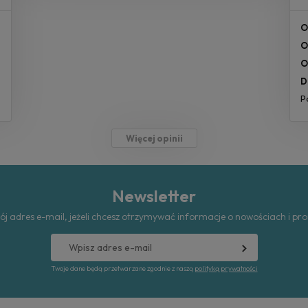
O
O
O
D
P
Więcej opinii
Newsletter
ój adres e-mail, jeżeli chcesz otrzymywać informacje o nowościach i pr
Twoje dane będą przetwarzane zgodnie z naszą
polityką prywatności