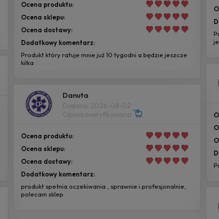
Ocena produktu:
O
Ocena sklepu:
D
Ocena dostawy:
P
j
Dodatkowy komentarz:
Produkt który ratuje mnie już 10 tygodni a będzie jeszcze
kilka
Danuta
Dodano: 2026-08-02
Opinia zweryfikowana
O
O
Ocena produktu:
O
Ocena sklepu:
D
Ocena dostawy:
P
Dodatkowy komentarz:
produkt spełnia oczekiwania , sprawnie i profesjonalnie,
polecam sklep