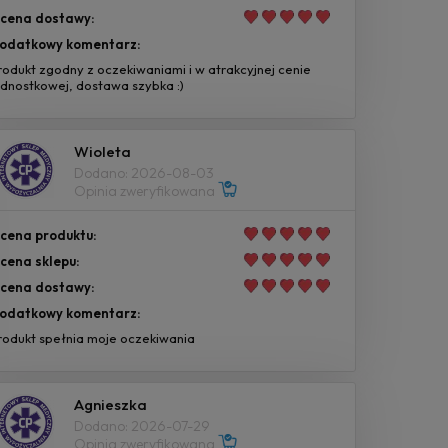
cena dostawy:
odatkowy komentarz:
rodukt zgodny z oczekiwaniami i w atrakcyjnej cenie
ednostkowej, dostawa szybka :)
Wioleta
Dodano: 2026-08-03
Opinia zweryfikowana
cena produktu:
cena sklepu:
cena dostawy:
odatkowy komentarz:
rodukt spełnia moje oczekiwania
Agnieszka
Dodano: 2026-07-29
Opinia zweryfikowana