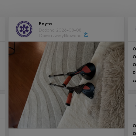
Edyta
Dodano: 2026-08-08
Opinia zweryfikowana
O
O
O
D
s
O
O