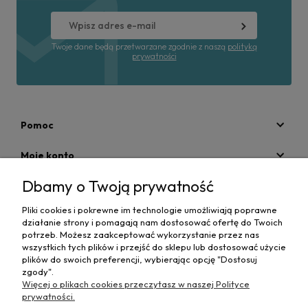
Twoje dane będą przetwarzane zgodnie z naszą
polityką
prywatności
Pomoc
Moje konto
Dbamy o Twoją prywatność
Płatności i dostawa
Pliki cookies i pokrewne im technologie umożliwiają poprawne
Informacje
działanie strony i pomagają nam dostosować ofertę do Twoich
potrzeb. Możesz zaakceptować wykorzystanie przez nas
O nas
wszystkich tych plików i przejść do sklepu lub dostosować użycie
plików do swoich preferencji, wybierając opcję "Dostosuj
zgody".
Więcej o plikach cookies przeczytasz w naszej Polityce
prywatności.