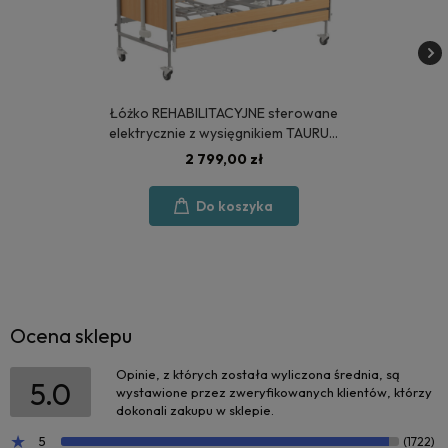
Łóżko REHABILITACYJNE sterowane
elektrycznie z wysięgnikiem TAURUS
2 - POLSKA PRODUKCJA
2 799,00 zł
Do koszyka
Ocena sklepu
Opinie, z których została wyliczona średnia, są
5.0
wystawione przez zweryfikowanych klientów, którzy
dokonali zakupu w sklepie.
5
(1722)