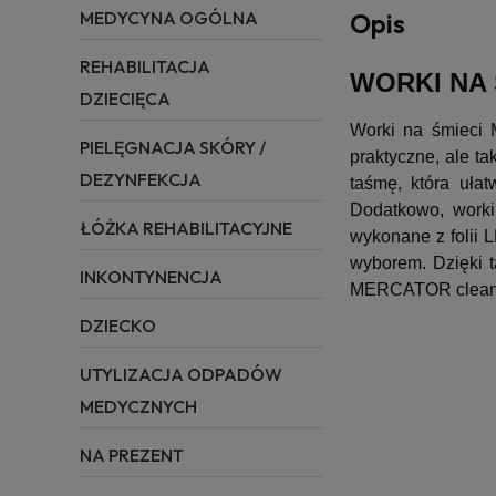
MEDYCYNA OGÓLNA
Opis
REHABILITACJA
WORKI NA Ś
DZIECIĘCA
Worki na śmieci 
PIELĘGNACJA SKÓRY /
praktyczne, ale 
DEZYNFEKCJA
taśmę, która uła
Dodatkowo, worki
ŁÓŻKA REHABILITACYJNE
wykonane z folii 
wyborem. Dzięki t
INKONTYNENCJA
MERCATOR clean ba
DZIECKO
UTYLIZACJA ODPADÓW
MEDYCZNYCH
NA PREZENT