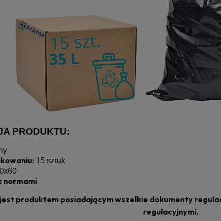
JA PRODUKTU:
ny
akowaniu:
15 sztuk
0x60
z normami
jest produktem posiadającym wszelkie dokumenty regula
regulacyjnymi.