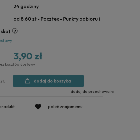
24 godziny
od 8,60 zł
- Pocztex - Punkty odbioru i
lska)
ostawy
3,90 zł
bez kosztów dostawy
dodaj do koszyka
szt.
dodaj do przechowalni
 produkt
poleć znajomemu