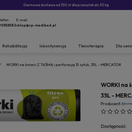
Darmowa dostawa od 350 zł dla przesyłek do 30 kg
lefon:
E-mail:
90558582
sklep@cp-medibed.pl
Rehabilitacja
Inkontynencja
Tlenoterapia
Dla seni
WORKI na śmieci Z TAŚMĄ i perforacją 15 sztuk, 35L - MERCATOR
WORKI na śm
35L - MER
Producent:
Dostępność: