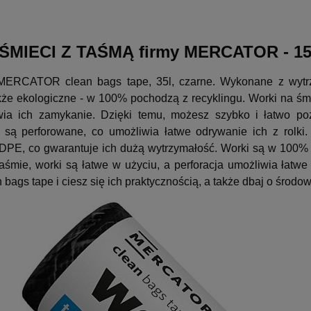
MIECI Z TAŚMĄ firmy MERCATOR - 15 
MERCATOR clean bags tape, 35l, czarne. Wykonane z wytrzym
także ekologiczne - w 100% pochodzą z recyklingu. Worki na
twia ich zamykanie. Dzięki temu, możesz szybko i łatwo p
 są perforowane, co umożliwia łatwe odrywanie ich z rol
LDPE, co gwarantuje ich dużą wytrzymałość. Worki są w 100% z
aśmie, worki są łatwe w użyciu, a perforacja umożliwia łatwe
gs tape i ciesz się ich praktycznością, a także dbaj o środo