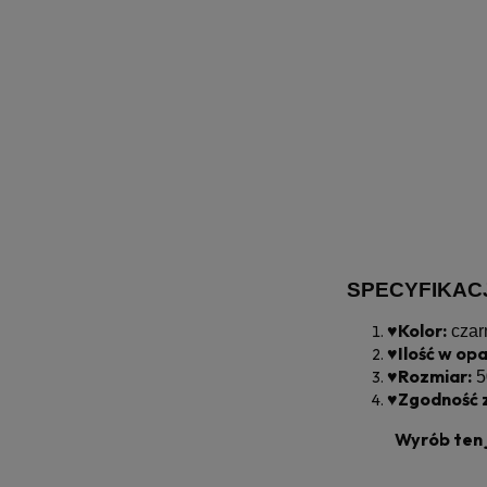
SPECYFIKAC
♥️Kolor:
czar
♥️Ilość w op
♥️Rozmiar:
5
♥️Zgodność 
Wyrób ten 