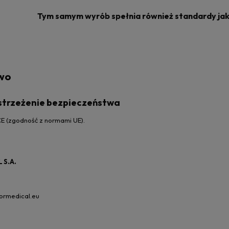
Tym samym wyrób spełnia również standardy j
wo
ostrzeżenie bezpieczeństwa
E (zgodność z normami UE).
 S.A.
ormedical.eu