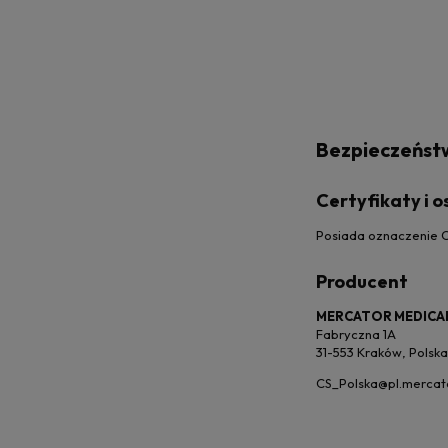
Bezpieczeńst
Certyfikaty i 
Posiada oznaczenie C
Producent
MERCATOR MEDICAL
Fabryczna 1A
31-553 Kraków, Polska
CS_Polska@pl.mercat