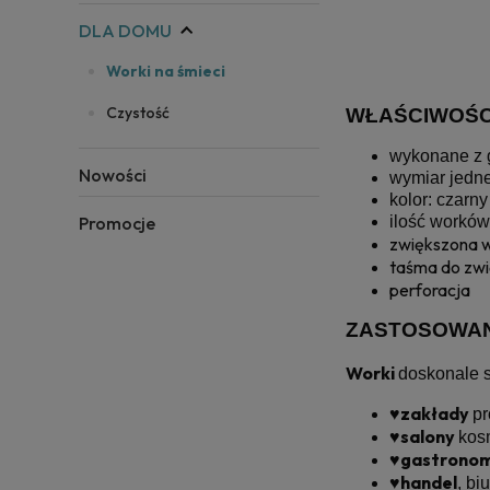
DLA DOMU
Worki na śmieci
Czystość
WŁAŚCIWOŚC
wykonane z g
Nowości
wymiar jedne
kolor: czarny
Promocje
ilość worków
zwiększona 
taśma do zwi
perforacja
ZASTOSOWAN
Worki
doskonale s
zakłady
♥️
pr
salony
♥️
kos
gastrono
♥️
handel
♥️
, bi