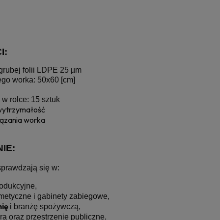
I:
rubej folii LDPE 25 µm
go worka: 50x60 [cm]
 w rolce: 15 sztuk
wytrzymałość
ązania worka
IE:
prawdzają się w:
odukcyjne,
metyczne i gabinety zabiegowe,
mię
i branżę spożywczą,
ura oraz przestrzenie publiczne,