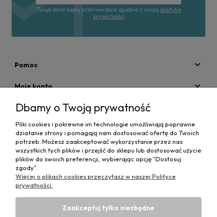
Twoje dane będą przetwarzane zgodnie z naszą
polityką
prywatności
Pomoc
Moje konto
Dbamy o Twoją prywatność
Płatności i dostawa
Pliki cookies i pokrewne im technologie umożliwiają poprawne
Informacje
działanie strony i pomagają nam dostosować ofertę do Twoich
potrzeb. Możesz zaakceptować wykorzystanie przez nas
O nas
wszystkich tych plików i przejść do sklepu lub dostosować użycie
plików do swoich preferencji, wybierając opcję "Dostosuj
zgody".
Więcej o plikach cookies przeczytasz w naszej Polityce
prywatności.
Zaakceptuj tylko niezbędne
Projekt i wykonanie:
Ecommercy.pl