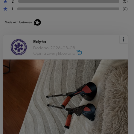
2
(0)
1
(0)
Edyta
Dodano: 2026-08-08
Opinia zweryfikowana