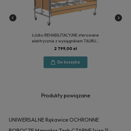
Łóżko REHABILITACYJNE sterowane
elektrycznie z wysięgnikiem TAURUS
2 - POLSKA PRODUKCJA
2 799,00 zł
Do koszyka
Produkty powiązane
UNIWERSALNE Rękawice OCHRONNE
ROBOCZE Mercator Tech CZARNE [size 11 -