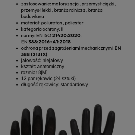
zastosowanie: motoryzacja , przemysł cięzki ,
przemysł lekki , branża rolnicza , branża
budowlana
materiał: poliuretan , poliester
kategoria ochrony: II
normy:
EN ISO
21420:2020
,
EN
388:2016+A1:2018
ochrona przed zagrożeniami mechanicznymi:
EN
388 (2131X)
jałowość: niejałowy
kształt: anatomiczny
rozmiar 8[M]
12 par rękawic (24 sztuki)
długość rękawicy: standardowy