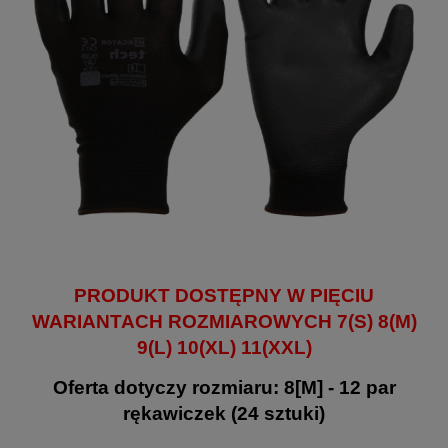
PRODUKT DOSTĘPNY W PIĘCIU
WARIANTACH ROZMIAROWYCH 7(S) 8(M)
9(L) 10(XL) 11(XXL)
Oferta dotyczy rozmiaru: 8[M] - 12 par
rękawiczek (24 sztuki)