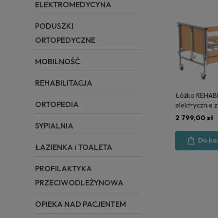
ELEKTROMEDYCYNA
PODUSZKI
ORTOPEDYCZNE
MOBILNOŚĆ
REHABILITACJA
Łóżko REHAB
ORTOPEDIA
elektrycznie 
2 - POLSKA 
2 799,00 zł
SYPIALNIA
Do ko
ŁAZIENKA i TOALETA
PROFILAKTYKA
PRZECIWODLEŻYNOWA
OPIEKA NAD PACJENTEM