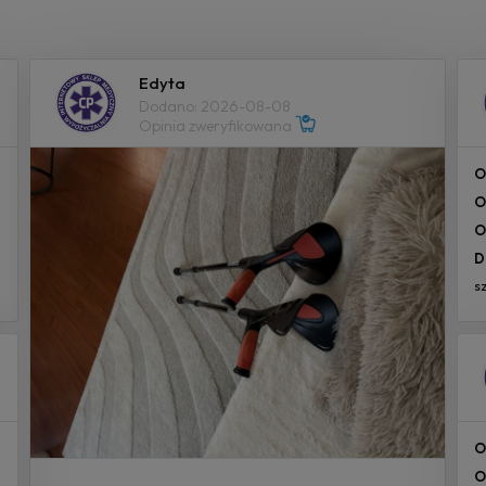
Edyta
Dodano: 2026-08-08
Opinia zweryfikowana
O
O
O
D
s
O
O