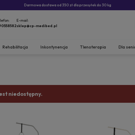
Darmowa dostawa od 350 zł dla przesyłek do 30 kg
lefon:
E-mail:
90558582
sklep@cp-medibed.pl
Rehabilitacja
Inkontynencja
Tlenoterapia
Dla seni
est niedostępny.