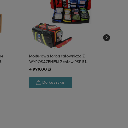
ne
Modułowa torba ratownicza Z
SAN
US
WYPOSAŻENIEM Zestaw PSP R1
dezy
(KSRG 02.2026)
OBU
4 999,00 zł
11,9
Do koszyka