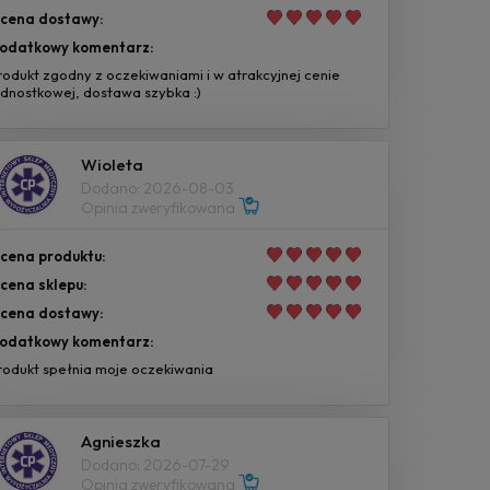
cena dostawy:
odatkowy komentarz:
rodukt zgodny z oczekiwaniami i w atrakcyjnej cenie
ednostkowej, dostawa szybka :)
Wioleta
Dodano: 2026-08-03
Opinia zweryfikowana
cena produktu:
cena sklepu:
cena dostawy:
odatkowy komentarz:
rodukt spełnia moje oczekiwania
Agnieszka
Dodano: 2026-07-29
Opinia zweryfikowana