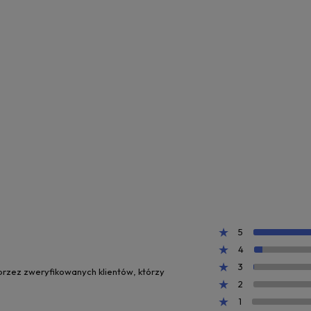
5
4
3
 przez zweryfikowanych klientów, którzy
2
1