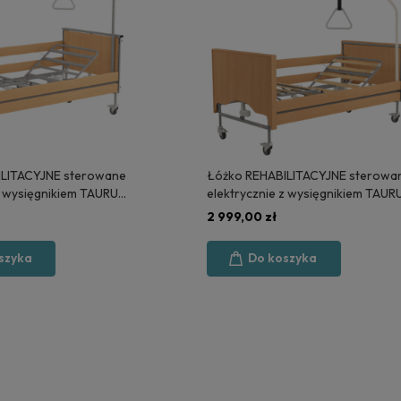
ILITACYJNE sterowane
Łóżko REHABILITACYJNE sterowa
z wysięgnikiem TAURUS
elektrycznie z wysięgnikiem TAUR
PRODUKCJA
2 LUX - POLSKA PRODUKCJA
2 999,00 zł
szyka
Do koszyka