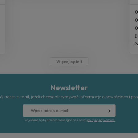
O
O
O
D
P
Więcej opinii
Newsletter
ój adres e-mail, jeżeli chcesz otrzymywać informacje o nowościach i pr
Twoje dane będą przetwarzane zgodnie z naszą
polityką prywatności