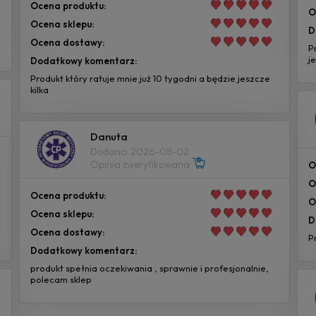
Ocena produktu:
O
Ocena sklepu:
D
Ocena dostawy:
P
j
Dodatkowy komentarz:
Produkt który ratuje mnie już 10 tygodni a będzie jeszcze
kilka
Danuta
Dodano: 2026-08-02
Opinia zweryfikowana
O
O
Ocena produktu:
O
Ocena sklepu:
D
Ocena dostawy:
P
Dodatkowy komentarz:
produkt spełnia oczekiwania , sprawnie i profesjonalnie,
polecam sklep