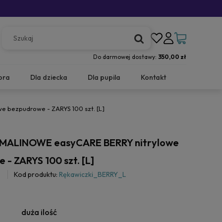
Do darmowej dostawy:
350,00 zł
ora
Dla dziecka
Dla pupila
Kontakt
 bezpudrowe - ZARYS 100 szt. [L]
i MALINOWE easyCARE BERRY nitrylowe
- ZARYS 100 szt. [L]
Kod produktu:
Rękawiczki_BERRY_L
duża ilość