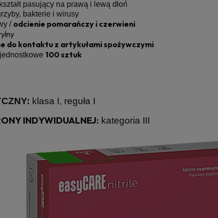
kształt pasujący na prawą i lewą dłoń
zyby, bakterie i wirusy
odcienie pomarańczy i czerwieni
wy /
rylny
e do kontaktu z artykułami spożywczymi
100 sztuk
 jednostkowe
CZNY:
klasa I, reguła I
ONY INDYWIDUALNEJ:
kategoria III