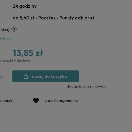
24 godziny
od 8,60 zł
- Pocztex - Punkty odbioru i
lska)
ostawy
13,85 zł
ez kosztów dostawy
dodaj do koszyka
szt.
dodaj do przechowalni
 produkt
poleć znajomemu