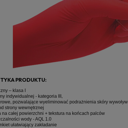
TYKA PRODUKTU:
ny – klasa I
y indywidualnej - kategoria III,
drowe, pozwalające wyeliminować podrażnienia skóry wywoływ
od strony wewnętrznej
a na całej powierzchni + tekstura na końcach palców
zczalności wody - AQL 1.0
kiet ułatwiający zakładanie