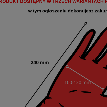
RODUKT DOSTĘPNY W TRZECH WARIANTACH RO
w tym ogłoszeniu dokonujesz zakup