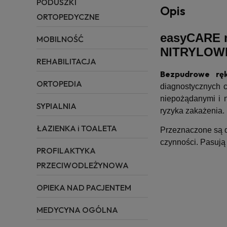
PODUSZKI
Opis
ORTOPEDYCZNE
easyCARE n
MOBILNOŚĆ
NITRYLOWE
REHABILITACJA
Bezpudrowe rę
ORTOPEDIA
diagnostycznych 
niepożądanymi i 
SYPIALNIA
ryzyka zakażenia.
ŁAZIENKA i TOALETA
Przeznaczone są d
czynności. Pasują
PROFILAKTYKA
PRZECIWODLEŻYNOWA
OPIEKA NAD PACJENTEM
MEDYCYNA OGÓLNA