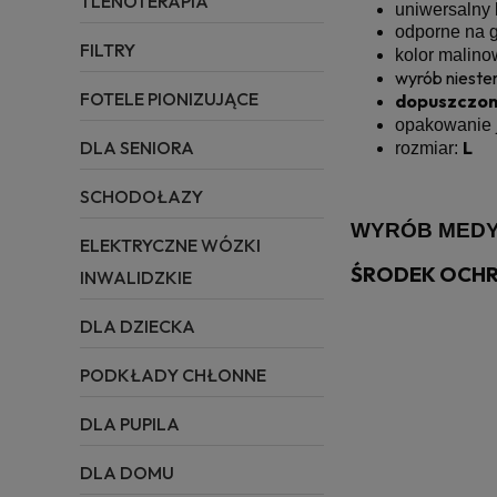
TLENOTERAPIA
uniwersalny 
odporne na gr
FILTRY
kolor malino
wyrób nieste
FOTELE PIONIZUJĄCE
dopuszczon
opakowanie
DLA SENIORA
L
rozmiar:
SCHODOŁAZY
WYRÓB MEDY
ELEKTRYCZNE WÓZKI
ŚRODEK OCHR
INWALIDZKIE
DLA DZIECKA
PODKŁADY CHŁONNE
DLA PUPILA
DLA DOMU