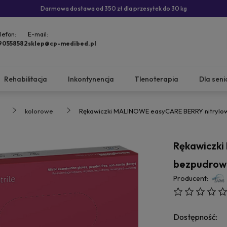
Darmowa dostawa od 350 zł dla przesyłek do 30 kg
lefon:
E-mail:
90558582
sklep@cp-medibed.pl
Rehabilitacja
Inkontynencja
Tlenoterapia
Dla seni
kolorowe
Rękawiczki MALINOWE easyCARE BERRY nitrylowe
Rękawiczk
bezpudrowe 
Producent:
Dostępność: