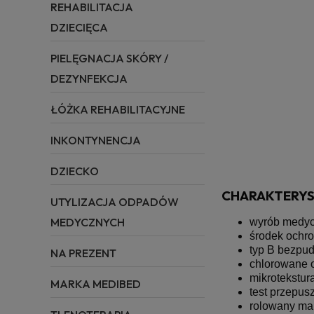
REHABILITACJA
DZIECIĘCA
PIELĘGNACJA SKÓRY /
DEZYNFEKCJA
ŁÓŻKA REHABILITACYJNE
INKONTYNENCJA
DZIECKO
CHARAKTERYS
UTYLIZACJA ODPADÓW
MEDYCZNYCH
wyrób medycz
środek ochron
typ B bezpu
NA PREZENT
chlorowane 
mikrotekstur
MARKA MEDIBED
test przepus
rolowany man