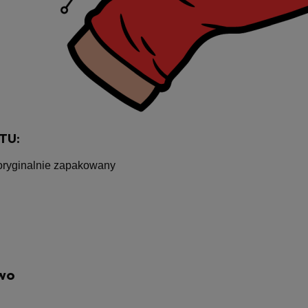
TU:
 oryginalnie zapakowany
wo