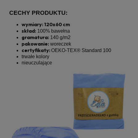
CECHY PRODUKTU:
wymiary: 120x60 cm
skład:
100% bawełna
gramatura:
140 g/m2
pakowanie:
woreczek
certyfikaty:
OEKO-TEX® Standard 100
trwałe kolory
nieuczulające