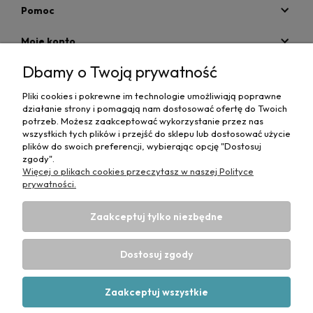
Pomoc
Moje konto
Dbamy o Twoją prywatność
Płatności i dostawa
Pliki cookies i pokrewne im technologie umożliwiają poprawne
Informacje
działanie strony i pomagają nam dostosować ofertę do Twoich
potrzeb. Możesz zaakceptować wykorzystanie przez nas
O nas
wszystkich tych plików i przejść do sklepu lub dostosować użycie
plików do swoich preferencji, wybierając opcję "Dostosuj
zgody".
Więcej o plikach cookies przeczytasz w naszej Polityce
prywatności.
Zaakceptuj tylko niezbędne
Projekt i wykonanie:
Ecommercy.pl
DANE DO PRZELEWU TRADYCYJNEGO
CP-MediBed
Dostosuj zgody
ul. Waryńskiego 36
43-516 ZABRZEG
Numer konta bankowego:
53 1090 1766 0000 0001 4664 1187
Zaakceptuj wszystkie
(Santander)