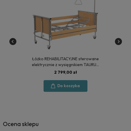
Łóżko REHABILITACYJNE sterowane
elektrycznie z wysięgnikiem TAURUS
2 - POLSKA PRODUKCJA
2 799,00 zł
Do koszyka
Ocena sklepu