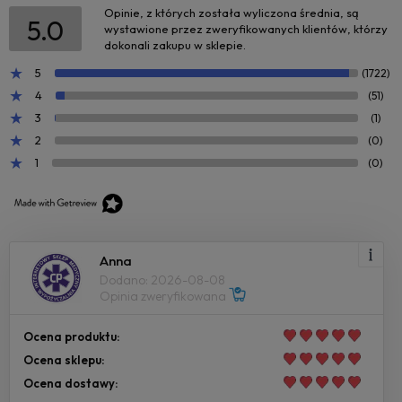
Opinie, z których została wyliczona średnia, są
5.0
wystawione przez zweryfikowanych klientów, którzy
dokonali zakupu w sklepie.
5
(1722)
4
(51)
3
(1)
2
(0)
1
(0)
Anna
Dodano: 2026-08-08
Opinia zweryfikowana
Ocena produktu:
Ocena sklepu:
Ocena dostawy: