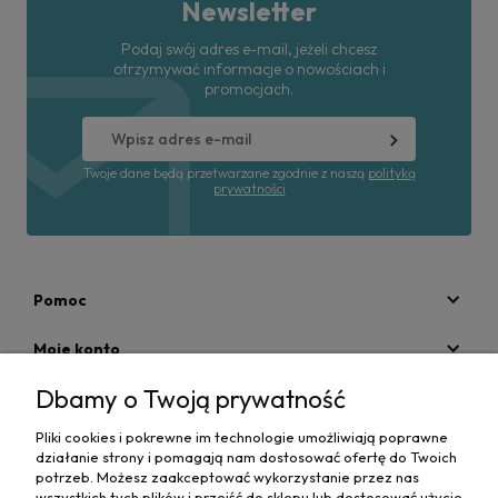
Newsletter
Podaj swój adres e-mail, jeżeli chcesz
otrzymywać informacje o nowościach i
promocjach.
Twoje dane będą przetwarzane zgodnie z naszą
polityką
prywatności
Pomoc
Moje konto
Dbamy o Twoją prywatność
Płatności i dostawa
Pliki cookies i pokrewne im technologie umożliwiają poprawne
Informacje
działanie strony i pomagają nam dostosować ofertę do Twoich
potrzeb. Możesz zaakceptować wykorzystanie przez nas
O nas
wszystkich tych plików i przejść do sklepu lub dostosować użycie