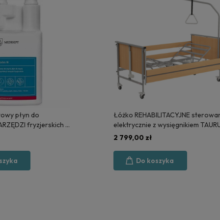
owy płyn do
Łóżko REHABILITACYJNE sterowa
ARZĘDZI fryzjerskich 1
elektrycznie z wysięgnikiem TAUR
PT
2 - POLSKA PRODUKCJA
2 799,00 zł
szyka
Do koszyka