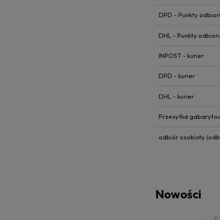
DPD - Punkty odbior
DHL - Punkty odbior
INPOST - kurier
DPD - kurier
DHL - kurier
Przesyłka gabaryt
odbiór osobisty
(odbi
Nowości