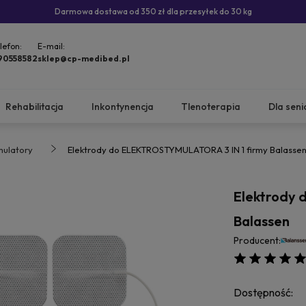
Darmowa dostawa od 350 zł dla przesyłek do 30 kg
lefon:
E-mail:
90558582
sklep@cp-medibed.pl
Rehabilitacja
Inkontynencja
Tlenoterapia
Dla seni
mulatory
Elektrody do ELEKTROSTYMULATORA 3 IN 1 firmy Balasse
Elektrody 
Balassen
Producent:
Dostępność: