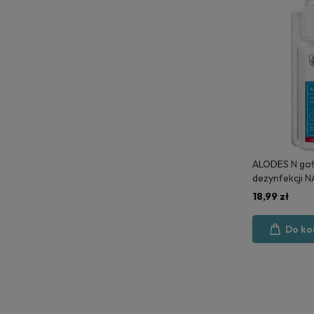
ALODES N got
dezynfekcji N
litr - MEDISE
18,99 zł
Do ko