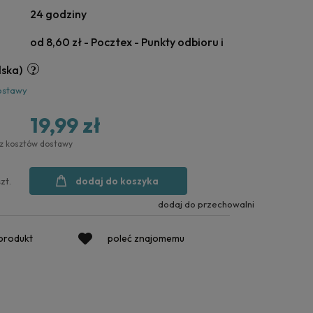
24 godziny
od 8,60 zł
- Pocztex - Punkty odbioru i
lska)
ostawy
19,99 zł
ez kosztów dostawy
dodaj do koszyka
szt.
dodaj do przechowalni
 produkt
poleć znajomemu