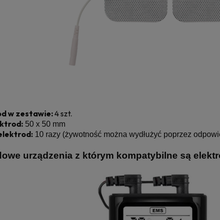
rod w zestawie:
4 szt.
ktrod:
50 x 50 mm
elektrod:
10 razy (żywotność można wydłużyć poprzez odpowie
dowe urządzenia z którym kompatybilne są elektr