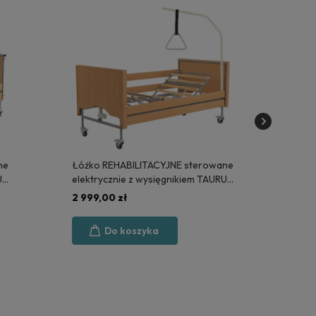
ne
Łóżko REHABILITACYJNE sterowane
Mod
US
elektrycznie z wysięgnikiem TAURUS
WYP
2 LUX - POLSKA PRODUKCJA
(KS
2 999,00 zł
4 9
Do koszyka