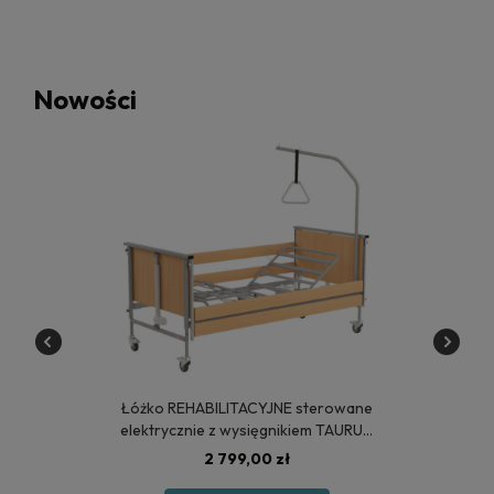
Nowości
Łóżko REHABILITACYJNE sterowane
elektrycznie z wysięgnikiem TAURUS
2 - POLSKA PRODUKCJA
2 799,00 zł