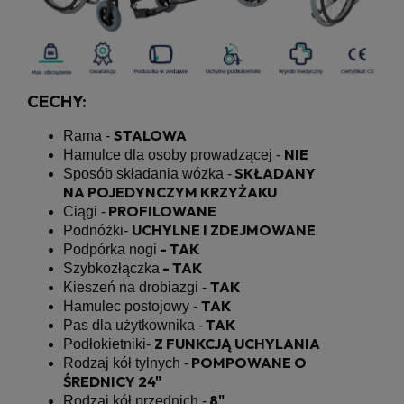
CECHY:
STALOWA
Rama -
NIE
Hamulce dla osoby prowadzącej -
SKŁADANY
Sposób składania wózka -
NA POJEDYNCZYM KRZYŻAKU
PROFILOWANE
Ciągi -
UCHYLNE I ZDEJMOWANE
Podnóżki-
- TAK
Podpórka nogi
- TAK
Szybkozłączka
TAK
Kieszeń na drobiazgi -
TAK
Hamulec postojowy -
TAK
Pas dla użytkownika -
Z FUNKCJĄ UCHYLANIA
Podłokietniki-
POMPOWANE O
Rodzaj kół tylnych -
ŚREDNICY 24"
8"
Rodzaj kół przednich -