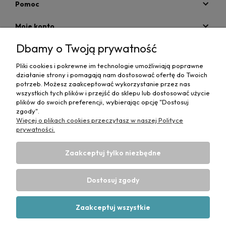
Pomoc
Moje konto
Dbamy o Twoją prywatność
Płatności i dostawa
Pliki cookies i pokrewne im technologie umożliwiają poprawne
Informacje
działanie strony i pomagają nam dostosować ofertę do Twoich
potrzeb. Możesz zaakceptować wykorzystanie przez nas
O nas
wszystkich tych plików i przejść do sklepu lub dostosować użycie
plików do swoich preferencji, wybierając opcję "Dostosuj
zgody".
Więcej o plikach cookies przeczytasz w naszej Polityce
prywatności.
Zaakceptuj tylko niezbędne
Projekt i wykonanie:
Ecommercy.pl
DANE DO PRZELEWU TRADYCYJNEGO
CP-MediBed
Dostosuj zgody
ul. Waryńskiego 36
43-516 ZABRZEG
Numer konta bankowego:
53 1090 1766 0000 0001 4664 1187
Zaakceptuj wszystkie
(Santander)