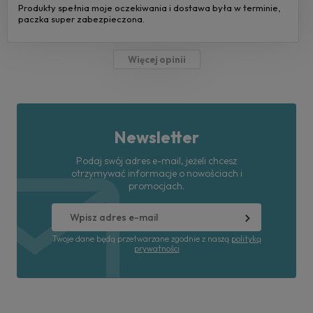
Produkty spełnia moje oczekiwania i dostawa była w terminie,
paczka super zabezpieczona.
Więcej opinii
Newsletter
Podaj swój adres e-mail, jeżeli chcesz
otrzymywać informacje o nowościach i
promocjach.
Twoje dane będą przetwarzane zgodnie z naszą
polityką
prywatności