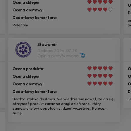
Ocena sklepu:
O
Ocena dostawy:
D
Dodatkowy komentarz:
p
Polecam
p
Sławomir
Dodano: 2026-07-28
Opinia zweryfikowana
Ocena produktu:
O
Ocena sklepu:
O
Ocena dostawy:
O
Dodatkowy komentarz:
D
Bardzo szybka dostawa. Nie wiedziałem nawet, że da się
J
otrzymać produkt zaraz na drugi dzień rano, który
zamawiany był popołudniu, dzień wcześniej. Polecam
firmę.