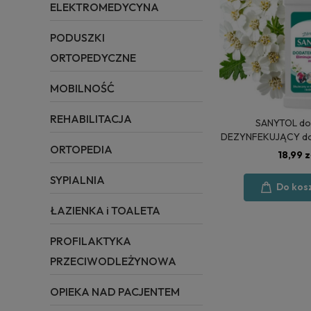
ELEKTROMEDYCYNA
PODUSZKI
ORTOPEDYCZNE
MOBILNOŚĆ
REHABILITACJA
SANYTOL do
DEZYNFEKUJĄCY do
ORTOPEDIA
ml - o ZAPACHU bia
18,99 z
SYPIALNIA
Do kos
ŁAZIENKA i TOALETA
PROFILAKTYKA
PRZECIWODLEŻYNOWA
OPIEKA NAD PACJENTEM