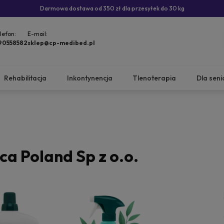
Darmowa dostawa od 350 zł dla przesyłek do 30 kg
lefon:
E-mail:
90558582
sklep@cp-medibed.pl
Rehabilitacja
Inkontynencja
Tlenoterapia
Dla seni
a Poland Sp z o.o.