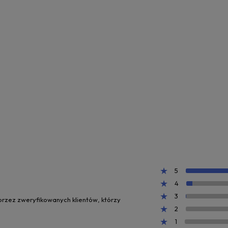
5
4
3
 przez zweryfikowanych klientów, którzy
2
1