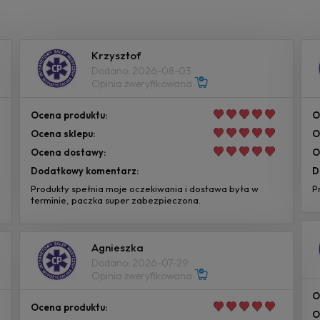
Krzysztof
Dodano: 2026-08-03
Opinia zweryfikowana
Ocena produktu:
O
Ocena sklepu:
O
Ocena dostawy:
O
Dodatkowy komentarz:
D
Produkty spełnia moje oczekiwania i dostawa była w
P
terminie, paczka super zabezpieczona.
Agnieszka
Dodano: 2026-07-29
Opinia zweryfikowana
O
Ocena produktu:
O