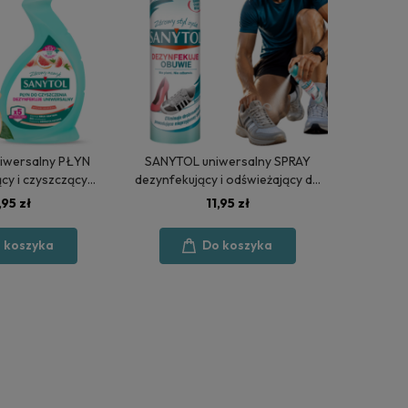
iwersalny PŁYN
SANYTOL uniwersalny SPRAY
cy i czyszczący
dezynfekujący i odświeżający do
UIT 500 ml
OBUWIA
,95 zł
11,95 zł
 koszyka
Do koszyka