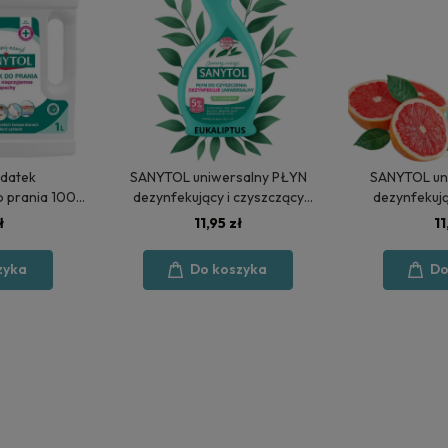
datek
SANYTOL uniwersalny PŁYN
SANYTOL un
 prania 1000
dezynfekujący i czyszczący
dezynfekują
łych kwiatów
EUKALIPTUS 500 ml
GRAPEFR
ł
11,95 zł
11
zyka
Do koszyka
Do