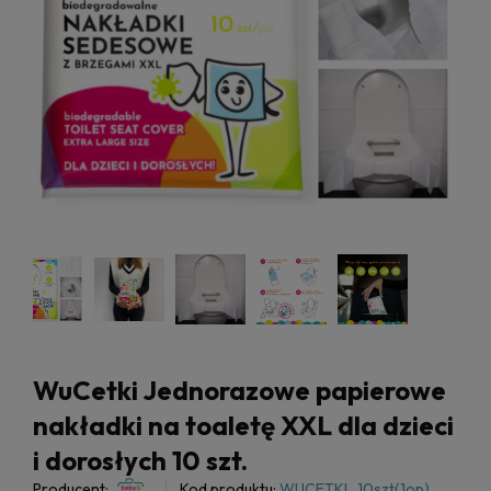
WuCetki Jednorazowe papierowe
nakładki na toaletę XXL dla dzieci
i dorosłych 10 szt.
Producent:
Kod produktu:
WUCETKI_10szt(1op)