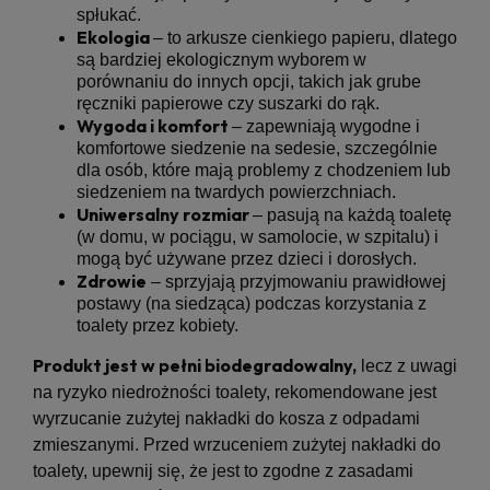
spłukać.
Ekologia
– to arkusze cienkiego papieru, dlatego
są bardziej ekologicznym wyborem w
porównaniu do innych opcji, takich jak grube
ręczniki papierowe czy suszarki do rąk.
Wygoda i komfort
– zapewniają wygodne i
komfortowe siedzenie na sedesie, szczególnie
dla osób, które mają problemy z chodzeniem lub
siedzeniem na twardych powierzchniach.
Uniwersalny rozmiar
– pasują na każdą toaletę
(w domu, w pociągu, w samolocie, w szpitalu) i
mogą być używane przez dzieci i dorosłych.
Zdrowie
– sprzyjają przyjmowaniu prawidłowej
postawy (na siedząca) podczas korzystania z
toalety przez kobiety.
Produkt jest w pełni biodegradowalny,
lecz z uwagi
na ryzyko niedrożności toalety, rekomendowane jest
wyrzucanie zużytej nakładki do kosza z odpadami
zmieszanymi. Przed wrzuceniem zużytej nakładki do
toalety, upewnij się, że jest to zgodne z zasadami