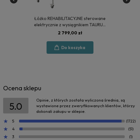
Łóżko REHABILITACYJNE sterowane
elektrycznie z wysięgnikiem TAURUS
2 - POLSKA PRODUKCJA
2 799,00 zł
Do koszyka
Ocena sklepu
Opinie, z których została wyliczona średnia, są
5.0
wystawione przez zweryfikowanych klientów, którzy
dokonali zakupu w sklepie.
5
(1722)
4
(51)
3
(1)