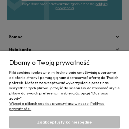
Twoje dane będą przetwarzane zgodnie z naszą
polityką
prywatności
Pomoc
Moje konto
Dbamy o Twoją prywatność
Płatności i dostawa
Pliki cookies i pokrewne im technologie umożliwiają poprawne
Informacje
działanie strony i pomagają nam dostosować ofertę do Twoich
potrzeb. Możesz zaakceptować wykorzystanie przez nas
O nas
wszystkich tych plików i przejść do sklepu lub dostosować użycie
plików do swoich preferencji, wybierając opcję "Dostosuj
zgody".
Więcej o plikach cookies przeczytasz w naszej Polityce
prywatności.
Zaakceptuj tylko niezbędne
Projekt i wykonanie:
Ecommercy.pl