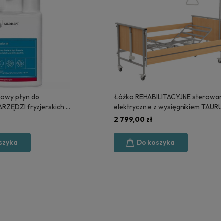
owy płyn do
Łóżko REHABILITACYJNE sterowa
ARZĘDZI fryzjerskich 1
elektrycznie z wysięgnikiem TAUR
PT
2 - POLSKA PRODUKCJA
2 799,00 zł
szyka
Do koszyka