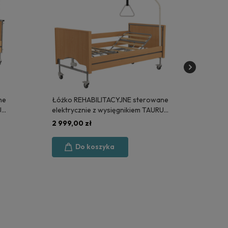
ne
Łóżko REHABILITACYJNE sterowane
Mod
US
elektrycznie z wysięgnikiem TAURUS
WYP
2 LUX - POLSKA PRODUKCJA
(KS
2 999,00 zł
4 9
Do koszyka