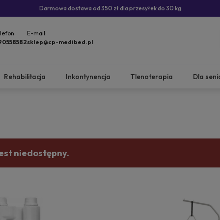
Darmowa dostawa od 350 zł dla przesyłek do 30 kg
lefon:
E-mail:
90558582
sklep@cp-medibed.pl
Rehabilitacja
Inkontynencja
Tlenoterapia
Dla seni
est niedostępny.