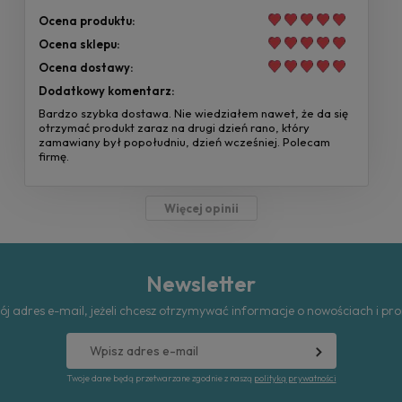
Ocena produktu:
Ocena sklepu:
Ocena dostawy:
Dodatkowy komentarz:
Bardzo szybka dostawa. Nie wiedziałem nawet, że da się
otrzymać produkt zaraz na drugi dzień rano, który
zamawiany był popołudniu, dzień wcześniej. Polecam
firmę.
Więcej opinii
Newsletter
ój adres e-mail, jeżeli chcesz otrzymywać informacje o nowościach i pr
Twoje dane będą przetwarzane zgodnie z naszą
polityką prywatności