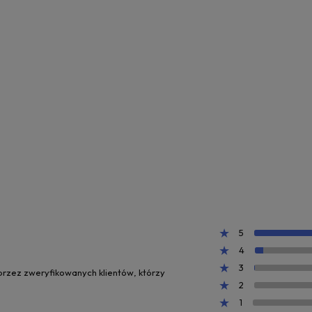
5
4
3
 przez zweryfikowanych klientów, którzy
2
1