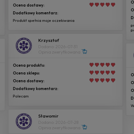
O
Ocena dostawy:
O
Dodatkowy komentarz:
D
Produkt spełnia moje oczekiwania
p
p
Krzysztof
Dodano: 2026-07-31
Opinia zweryfikowana
Ocena produktu:
Ocena sklepu:
O
Ocena dostawy:
O
Dodatkowy komentarz:
O
Polecam
D
W
Sławomir
Dodano: 2026-07-28
Opinia zweryfikowana