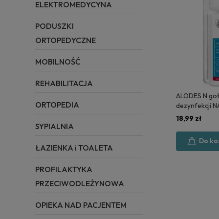
ELEKTROMEDYCYNA
PODUSZKI
ORTOPEDYCZNE
MOBILNOŚĆ
REHABILITACJA
ALODES N got
ORTOPEDIA
dezynfekcji N
litr - MEDISE
18,99 zł
SYPIALNIA
Do ko
ŁAZIENKA i TOALETA
PROFILAKTYKA
PRZECIWODLEŻYNOWA
OPIEKA NAD PACJENTEM