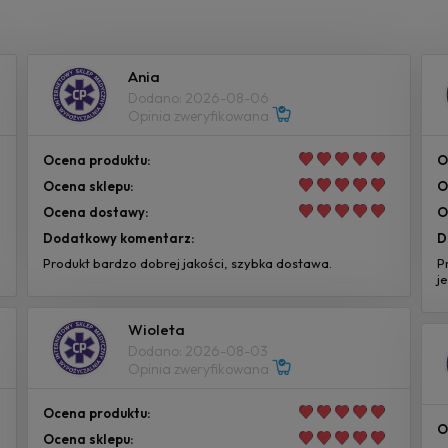
Ania
Dodano: 2026-08-06
Opinia zweryfikowana
Ocena produktu:
O
Ocena sklepu:
O
Ocena dostawy:
O
Dodatkowy komentarz:
D
Produkt bardzo dobrej jakości, szybka dostawa.
P
j
Wioleta
Dodano: 2026-08-03
Opinia zweryfikowana
Ocena produktu:
O
Ocena sklepu: