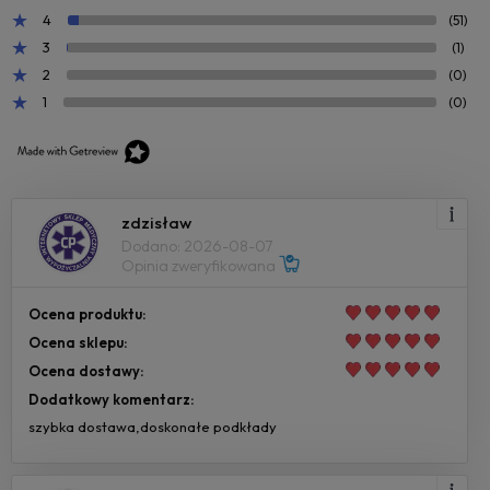
4
(51)
3
(1)
2
(0)
1
(0)
zdzisław
Dodano: 2026-08-07
Opinia zweryfikowana
Ocena produktu:
Ocena sklepu:
Ocena dostawy:
Dodatkowy komentarz:
szybka dostawa,doskonałe podkłady