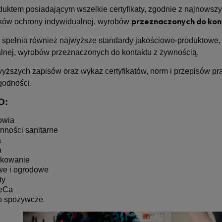
oduktem posiadającym wszelkie certyfikaty, zgodnie z najnow
przeznaczonych do kont
ków ochrony indywidualnej, wyrobów
spełnia również najwyższe standardy jakościowo-produktowe,
lnej, wyrobów przeznaczonych do kontaktu z żywnością.
yższych zapisów oraz wykaz certyfikatów, norm i przepisów pr
godności.
O:
owia
ynności sanitarne
a
a
rkowanie
e i ogrodowe
ty
eCa
o spożywcze