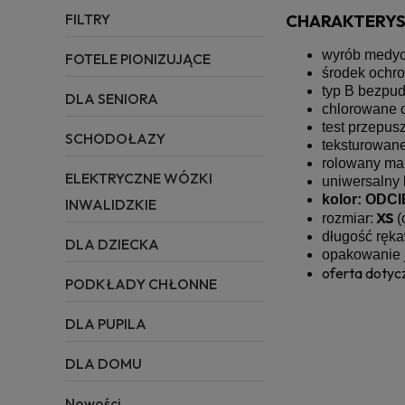
CHARAKTERYS
FILTRY
wyrób medycz
FOTELE PIONIZUJĄCE
środek ochron
typ B bezpu
DLA SENIORA
chlorowane 
test przepus
SCHODOŁAZY
teksturowan
rolowany man
ELEKTRYCZNE WÓZKI
uniwersalny 
kolor: ODC
INWALIDZKIE
XS
rozmiar:
(
długość ręk
DLA DZIECKA
opakowanie 
oferta dotyc
PODKŁADY CHŁONNE
DLA PUPILA
DLA DOMU
Nowości