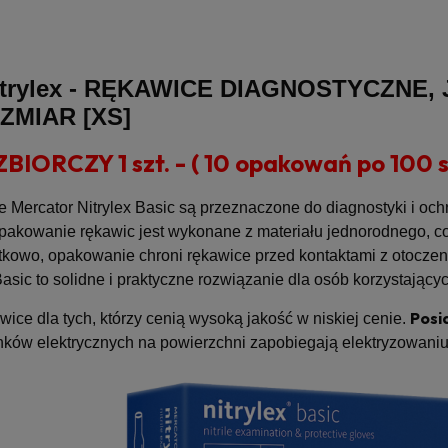
trylex -
RĘKAWICE DIAGNOSTYCZNE,
OZMIAR [XS]
IORCZY 1 szt. - ( 10 opakowań po 100 sz
e Mercator Nitrylex Basic są przeznaczone do diagnostyki i oc
Opakowanie rękawic jest wykonane z materiału jednorodnego, co
tkowo, opakowanie chroni rękawice przed kontaktami z otoczen
Basic to solidne i praktyczne rozwiązanie dla osób korzystający
Posi
ce dla tych, którzy cenią wysoką jakość w niskiej cenie.
nków elektrycznych na powierzchni zapobiegają elektryzowaniu 