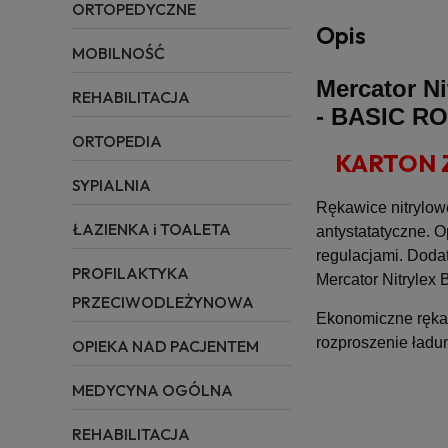
ORTOPEDYCZNE
Opis
MOBILNOŚĆ
Mercator Ni
REHABILITACJA
- BASIC R
ORTOPEDIA
KARTON ZB
SYPIALNIA
Rękawice nitrylow
ŁAZIENKA i TOALETA
antystatatyczne. 
regulacjami. Doda
PROFILAKTYKA
Mercator Nitrylex 
PRZECIWODLEŻYNOWA
Ekonomiczne rękawi
rozproszenie ładu
OPIEKA NAD PACJENTEM
MEDYCYNA OGÓLNA
REHABILITACJA