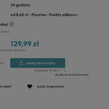
24 godziny
od 8,60 zł
- Pocztex - Punkty odbioru i
lska)
ostawy
129,99 zł
ez kosztów dostawy
dodaj do koszyka
szt.
Zyskujesz
10
pkt [
?
]
dodaj do przechowalni
 produkt
poleć znajomemu