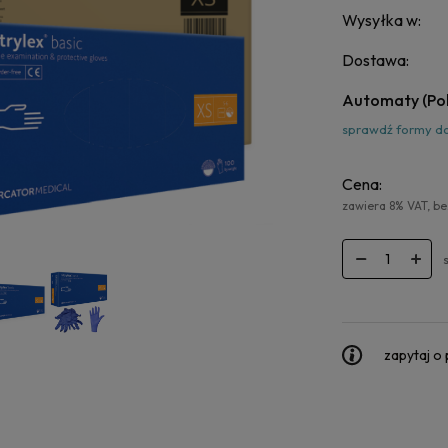
Wysyłka w:
Dostawa:
Automaty
(Po
sprawdź formy d
Cena:
zawiera 8% VAT, b
zapytaj o