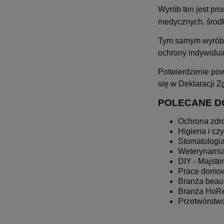
Wyrób ten jest pr
medycznych, środ
Tym samym wyrób 
ochrony indywidua
Potwierdzenie pow
się w Deklaracji Z
POLECANE D
Ochrona zdr
Higiena i cz
Stomatologi
Weterynarni
DIY - Majste
Prace domow
Branża beau
Branża HoR
Przetwórstw