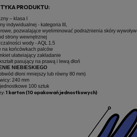
TYKA PRODUKTU:
ny – klasa I
y indywidualnej - kategoria III,
drowe, pozwalające wyeliminować podrażnienia skóry wywoływ
od strony wewnętrznej
zczalności wody - AQL 1.5
e na końcówkach palców
kiet ułatwiający zakładanie
kształt pasujący na prawą i lewą dłoń
IENIE NIEBIESKIEGO
obwód dłoni mniejszy lub równy 80 mm)
awicy: 240 mm
jednostkowe 100 sztuk
zy:
1 karton (10 opakowań jednostkowych)