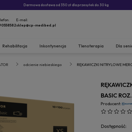
Darmowa dostawa od 350 zł dla przesyłek do 30 kg
lefon:
E-mail:
90558582
sklep@cp-medibed.pl
Rehabilitacja
Inkontynencja
Tlenoterapia
Dla seni
ATOR
odcienie niebieskiego
RĘKAWICZKI NITRYLOWE MERCAT
RĘKAWICZK
BASIC ROZ. 
Producent:
Dostępność: