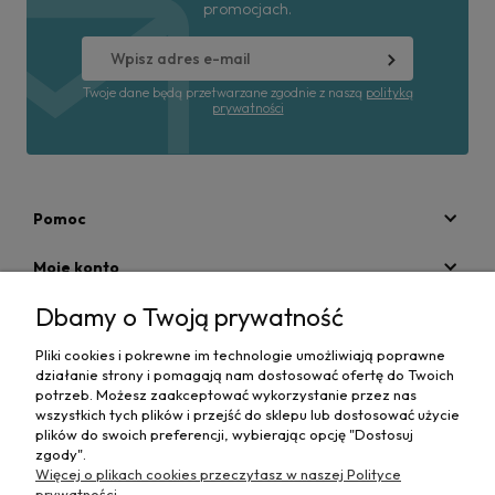
promocjach.
Twoje dane będą przetwarzane zgodnie z naszą
polityką
prywatności
Pomoc
Moje konto
Dbamy o Twoją prywatność
Płatności i dostawa
Pliki cookies i pokrewne im technologie umożliwiają poprawne
Informacje
działanie strony i pomagają nam dostosować ofertę do Twoich
potrzeb. Możesz zaakceptować wykorzystanie przez nas
O nas
wszystkich tych plików i przejść do sklepu lub dostosować użycie
plików do swoich preferencji, wybierając opcję "Dostosuj
zgody".
Więcej o plikach cookies przeczytasz w naszej Polityce
prywatności.