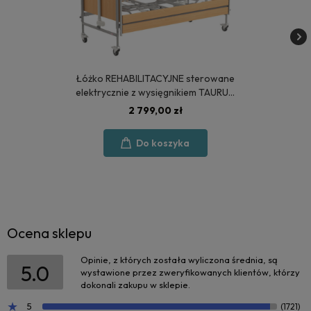
Łóżko REHABILITACYJNE sterowane
elektrycznie z wysięgnikiem TAURUS
2 - POLSKA PRODUKCJA
2 799,00 zł
Do koszyka
Ocena sklepu
Opinie, z których została wyliczona średnia, są
5.0
wystawione przez zweryfikowanych klientów, którzy
dokonali zakupu w sklepie.
5
(1721)