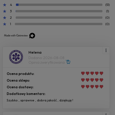
4
(51)
3
(1)
2
(0)
1
(0)
Helena
Dodano: 2026-08-08
Opinia zweryfikowana
Ocena produktu:
Ocena sklepu:
Ocena dostawy:
Dodatkowy komentarz:
Szybko , sprawnie , dobra jakość , dziękuję !