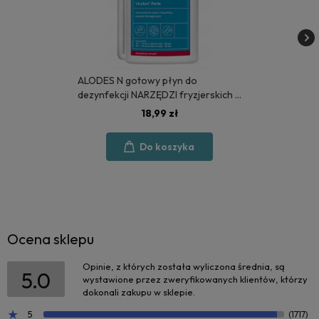
ALODES N gotowy płyn do
dezynfekcji NARZĘDZI fryzjerskich 1
litr - MEDISEPT
18,99 zł
Do koszyka
Ocena sklepu
Opinie, z których została wyliczona średnia, są
5.0
wystawione przez zweryfikowanych klientów, którzy
dokonali zakupu w sklepie.
5
(1717)