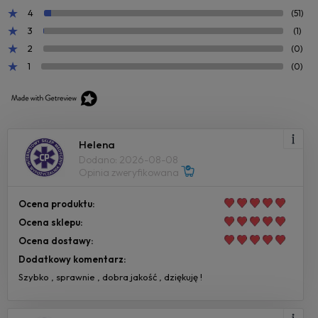
4
(51)
3
(1)
2
(0)
1
(0)
Helena
Dodano: 2026-08-08
Opinia zweryfikowana
Ocena produktu:
Ocena sklepu:
Ocena dostawy:
Dodatkowy komentarz:
Szybko , sprawnie , dobra jakość , dziękuję !