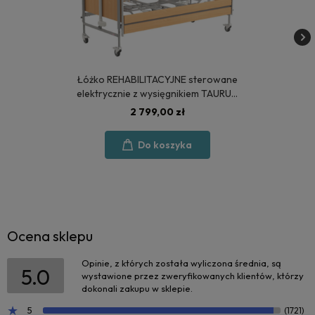
Łóżko REHABILITACYJNE sterowane
elektrycznie z wysięgnikiem TAURUS
2 - POLSKA PRODUKCJA
2 799,00 zł
Do koszyka
Ocena sklepu
Opinie, z których została wyliczona średnia, są
5.0
wystawione przez zweryfikowanych klientów, którzy
dokonali zakupu w sklepie.
5
(1721)