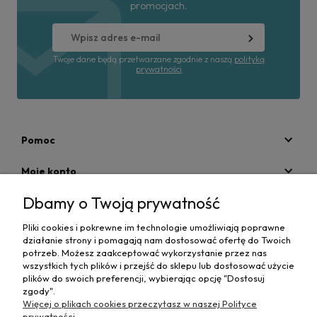
promocjach.
Twoje dane będą przetwarzane zgodnie z naszą
polityką
prywatności
Pomoc
Moje konto
Dbamy o Twoją prywatność
Płatności i dostawa
Pliki cookies i pokrewne im technologie umożliwiają poprawne
Informacje
działanie strony i pomagają nam dostosować ofertę do Twoich
potrzeb. Możesz zaakceptować wykorzystanie przez nas
O nas
wszystkich tych plików i przejść do sklepu lub dostosować użycie
plików do swoich preferencji, wybierając opcję "Dostosuj
zgody".
Więcej o plikach cookies przeczytasz w naszej Polityce
prywatności.