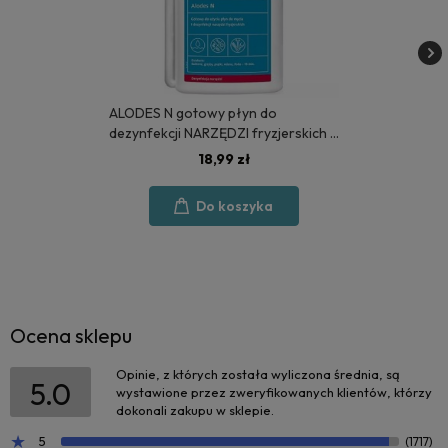
ALODES N gotowy płyn do
dezynfekcji NARZĘDZI fryzjerskich 1
litr - MEDISEPT
18,99 zł
Do koszyka
Ocena sklepu
Opinie, z których została wyliczona średnia, są
5.0
wystawione przez zweryfikowanych klientów, którzy
dokonali zakupu w sklepie.
5
(1717)