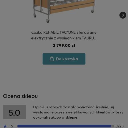
Łóżko REHABILITACYJNE sterowane
elektrycznie z wysięgnikiem TAURUS
2 - POLSKA PRODUKCJA
2 799,00 zł
Do koszyka
Ocena sklepu
Opinie, z których została wyliczona średnia, są
5.0
wystawione przez zweryfikowanych klientów, którzy
dokonali zakupu w sklepie.
5
(1721)