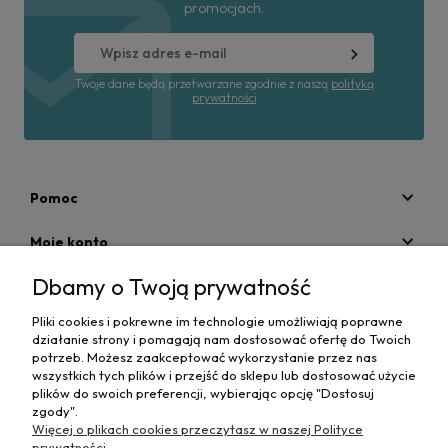
promocjach.
Twoje dane będą przetwarzane zgodnie z naszą
polityką
prywatności
Pomoc
Moje konto
Dbamy o Twoją prywatność
Płatności i dostawa
Pliki cookies i pokrewne im technologie umożliwiają poprawne
Informacje
działanie strony i pomagają nam dostosować ofertę do Twoich
potrzeb. Możesz zaakceptować wykorzystanie przez nas
O nas
wszystkich tych plików i przejść do sklepu lub dostosować użycie
plików do swoich preferencji, wybierając opcję "Dostosuj
zgody".
Więcej o plikach cookies przeczytasz w naszej Polityce
prywatności.