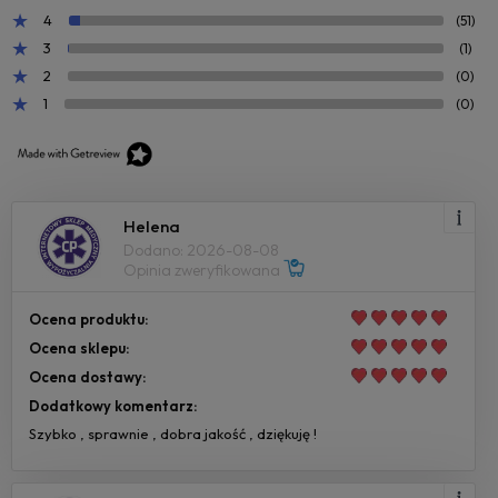
4
(51)
3
(1)
2
(0)
1
(0)
Helena
Dodano: 2026-08-08
Opinia zweryfikowana
Ocena produktu:
Ocena sklepu:
Ocena dostawy:
Dodatkowy komentarz:
Szybko , sprawnie , dobra jakość , dziękuję !