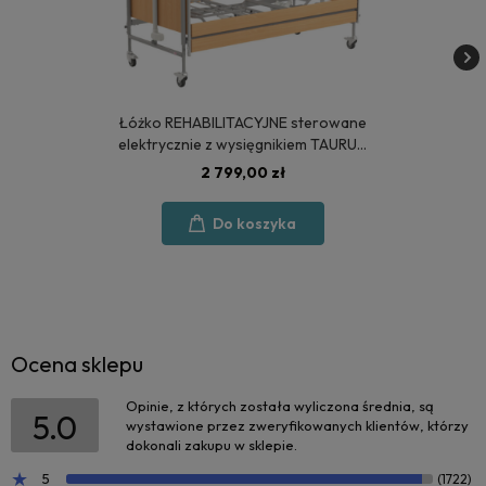
Łóżko REHABILITACYJNE sterowane
elektrycznie z wysięgnikiem TAURUS
2 - POLSKA PRODUKCJA
2 799,00 zł
Do koszyka
Ocena sklepu
Opinie, z których została wyliczona średnia, są
5.0
wystawione przez zweryfikowanych klientów, którzy
dokonali zakupu w sklepie.
5
(1722)