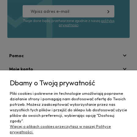
Twoje dane będą przetwarzane zgodnie z naszą
polityką
prywatności
Pomoc
Moje konto
Dbamy o Twoją prywatność
Płatności i dostawa
Pliki cookies i pokrewne im technologie umożliwiają poprawne
Informacje
działanie strony i pomagają nam dostosować ofertę do Twoich
potrzeb. Możesz zaakceptować wykorzystanie przez nas
O nas
wszystkich tych plików i przejść do sklepu lub dostosować użycie
plików do swoich preferencji, wybierając opcję "Dostosuj
zgody".
Więcej o plikach cookies przeczytasz w naszej Polityce
prywatności.