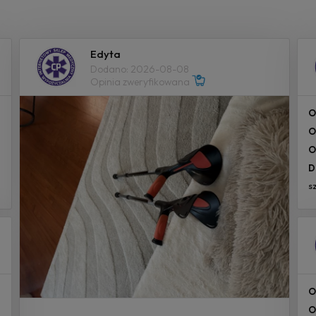
Edyta
Dodano: 2026-08-08
Opinia zweryfikowana
O
O
O
D
s
O
O