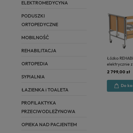
ELEKTROMEDYCYNA
PODUSZKI
ORTOPEDYCZNE
MOBILNOŚĆ
REHABILITACJA
Łóżko REHAB
ORTOPEDIA
elektrycznie 
2 - POLSKA 
2 799,00 zł
SYPIALNIA
Do ko
ŁAZIENKA i TOALETA
PROFILAKTYKA
PRZECIWODLEŻYNOWA
OPIEKA NAD PACJENTEM