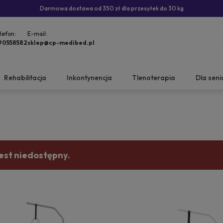
Darmowa dostawa od 350 zł dla przesyłek do 30 kg
lefon:
E-mail:
90558582
sklep@cp-medibed.pl
Rehabilitacja
Inkontynencja
Tlenoterapia
Dla seni
est niedostępny.