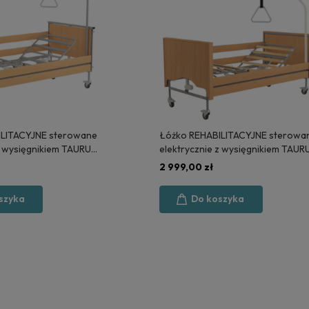
ILITACYJNE sterowane
Łóżko REHABILITACYJNE sterowa
z wysięgnikiem TAURUS
elektrycznie z wysięgnikiem TAUR
PRODUKCJA
2 LUX - POLSKA PRODUKCJA
2 999,00 zł
szyka
Do koszyka