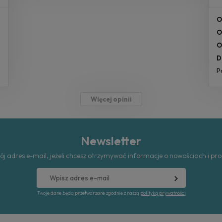
O
O
O
D
P
Więcej opinii
Newsletter
ój adres e-mail, jeżeli chcesz otrzymywać informacje o nowościach i pr
Twoje dane będą przetwarzane zgodnie z naszą
polityką prywatności