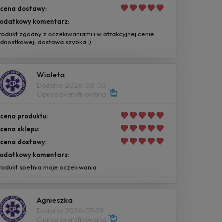
cena dostawy:
odatkowy komentarz:
rodukt zgodny z oczekiwaniami i w atrakcyjnej cenie
ednostkowej, dostawa szybka :)
Wioleta
Dodano: 2026-08-03
Opinia zweryfikowana
cena produktu:
cena sklepu:
cena dostawy:
odatkowy komentarz:
rodukt spełnia moje oczekiwania
Agnieszka
Dodano: 2026-07-29
Opinia zweryfikowana