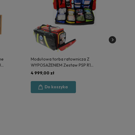
ne
Modułowa torba ratownicza Z
SAN
US
WYPOSAŻENIEM Zestaw PSP R1
dezy
(KSRG 02.2026)
OBU
4 999,00 zł
11,9
Do koszyka