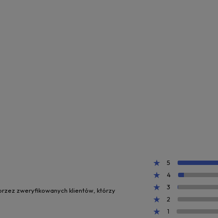
5
4
3
 przez zweryfikowanych klientów, którzy
2
1