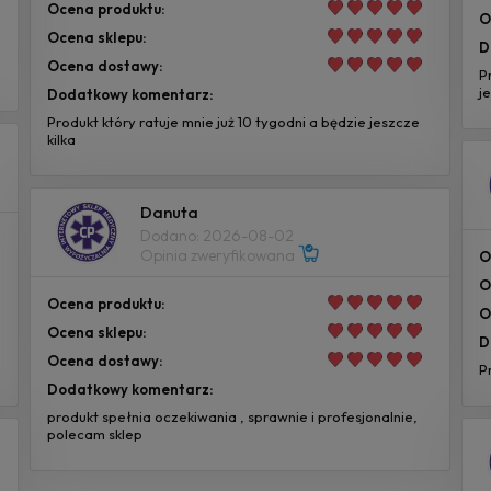
Ocena produktu:
O
Ocena sklepu:
D
Ocena dostawy:
P
j
Dodatkowy komentarz:
Produkt który ratuje mnie już 10 tygodni a będzie jeszcze
kilka
Danuta
Dodano: 2026-08-02
Opinia zweryfikowana
O
O
Ocena produktu:
O
Ocena sklepu:
D
Ocena dostawy:
P
Dodatkowy komentarz:
produkt spełnia oczekiwania , sprawnie i profesjonalnie,
polecam sklep