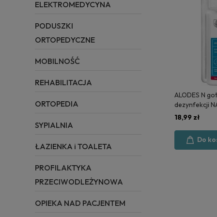
ELEKTROMEDYCYNA
PODUSZKI
ORTOPEDYCZNE
MOBILNOŚĆ
REHABILITACJA
ALODES N got
ORTOPEDIA
dezynfekcji N
litr - MEDISE
18,99 zł
SYPIALNIA
Do ko
ŁAZIENKA i TOALETA
PROFILAKTYKA
PRZECIWODLEŻYNOWA
OPIEKA NAD PACJENTEM