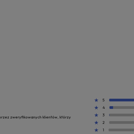
5
4
3
 przez zweryfikowanych klientów, którzy
2
1