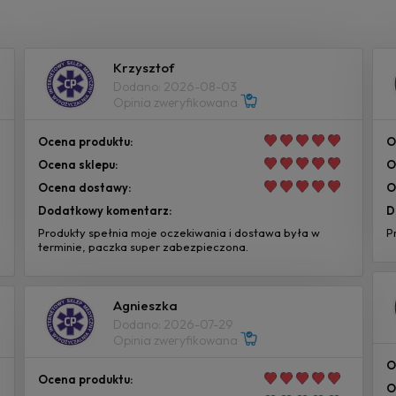
Krzysztof
Dodano: 2026-08-03
Opinia zweryfikowana
Ocena produktu:
O
Ocena sklepu:
O
Ocena dostawy:
O
Dodatkowy komentarz:
D
Produkty spełnia moje oczekiwania i dostawa była w
P
terminie, paczka super zabezpieczona.
Agnieszka
Dodano: 2026-07-29
Opinia zweryfikowana
O
Ocena produktu:
O