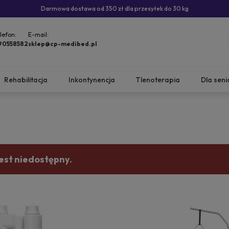
Darmowa dostawa od 350 zł dla przesyłek do 30 kg
lefon:
E-mail:
90558582
sklep@cp-medibed.pl
Rehabilitacja
Inkontynencja
Tlenoterapia
Dla seni
est niedostępny.