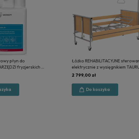
owy płyn do
Łóżko REHABILITACYJNE sterowa
ARZĘDZI fryzjerskich 1
elektrycznie z wysięgnikiem TAUR
PT
2 - POLSKA PRODUKCJA
2 799,00 zł
szyka
Do koszyka