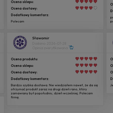
Ocena sklepu:
O
Ocena dostawy:
D
Dodatkowy komentarz:
p
Polecam
p
Sławomir
Dodano: 2026-07-28
Opinia zweryfikowana
Ocena produktu:
O
Ocena sklepu:
O
Ocena dostawy:
O
Dodatkowy komentarz:
D
Bardzo szybka dostawa. Nie wiedziałem nawet, że da się
J
otrzymać produkt zaraz na drugi dzień rano, który
zamawiany był popołudniu, dzień wcześniej. Polecam
firmę.